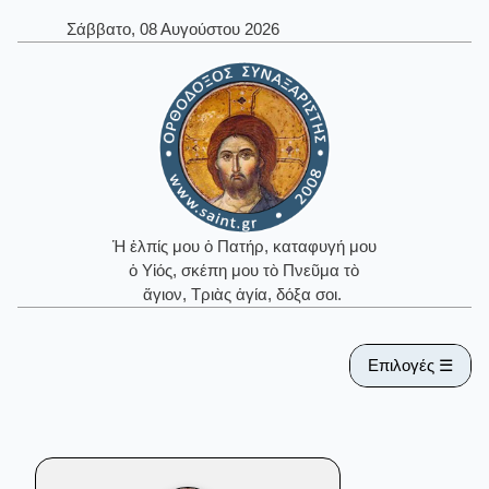
Σάββατο, 08 Αυγούστου 2026
Ἡ ἐλπίς μου ὁ Πατήρ, καταφυγή μου
ὁ Υἱός, σκέπη μου τὸ Πνεῦμα τὸ
ἅγιον, Τριὰς ἁγία, δόξα σοι.
Επιλογές ☰