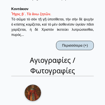
Κοντάκιον
Ἦχος β´. Τὰ ἄνω ζητῶν.
Τὸ σῶμα τὸ σὸν τῇ γῇ ὑποτίθεται, τὴν σὴν δὲ ψυχὴν
ὁ κτίστης κομίζεται, καὶ τὸ μὲν ἀσθενέσιν ὑγείαν πᾶσι
χαρίζεται, ἡ δὲ Χριστὸν ἱκετεύει λυτρώσασθαι,
πυρὸς...
Περισσότερα (+)
Αγιογραφίες /
Φωτογραφίες