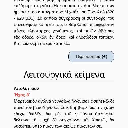
επέδραμε στη νότια Ήπειρο και την Αιτωλία επί των
ημερών του αυτοκράτορα Μιχαήλ του Τραυλού (820
- 829 μ.Χ.). Σε κάποια σύγκρουση οι σύντροφοί του
φονεύθηκαν και από τότε ο Βάρβαρος περιφερόταν
μόνος «λῄσταρχος γενόμενος, καὶ ποιῶν ἀβάτους
τᾶς ὁδούς, οἰκῶν ἐν ὄρεσι καὶ ἀλυσώδεσι τόποις».
Κατ' οικονομία Θεού κάποια...
Περισσότερα (+)
Λειτουργικά κείμενα
Ἀπολυτίκιον
Ἦχος δ´.
Μαρτυρικὸν ἀγῶνα γενναίως ἠγώνισαι, ἀσκητικῷ δὲ
πόνῳ τὸν βίον διήνυσας ὅσιε Βάρβαρε· διὸ τὴν χάριν
ἐδέξω διπλῆν, διὰ μὲν τοῦ λειψάνου ἀσθενείας
διώκων, τῇ ψυχῇ δὲ συγχαίρων τῷ Χριστῷ, ὃν
δυσώπει, ὑπὲρ ἡμῶν τῶν αἰσίως τιμώντων σε.