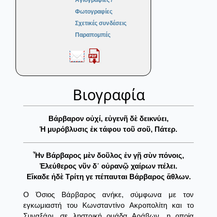
Αγιογραφίες /
Φωτογραφίες
Σχετικές συνδέσεις
Παραπομπές
Βιογραφία
Βάρβαρον οὐχί, εὐγενῆ δὲ δεικνύει,
Ἡ μυρόβλυσις ἐκ τάφου τοῦ σοῦ, Πάτερ.
Ἦν Βάρβαρος μὲν δοῦλος ἐν γῇ σὺν πόνοις,
Ἐλεύθερος νῦν δ᾿ οὐρανῷ χαίρων πέλει.
Εἴκαδε ἠδὲ Τρίτη γε πέπαυται Βάρβαρος ἄθλων.
Ο Όσιος Βάρβαρος ανήκε, σύμφωνα με τον
εγκωμιαστή του Κωνσταντίνο Ακροπολίτη και το
Συναξάρι, σε ληστρική ομάδα Αράβων, η οποία