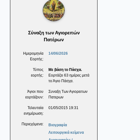
Σύναξη των Αγιορειτών
Πατέρων
Ημερομηνία
14/06/2026
Εορτής:
Τύπος
Με βάση το Πάσχα.
εορτής:
Εορτάζει 63 ημέρες μετά
το Άγιο Πάσχα.
Άγιοι που
Συναξη Των Αγιορειτων
εορτάζουν:
Πατερων
Τελευταία
01/05/2015 19:31
ενημέρωση:
Περιεχόμενα:
Βιογραφία
Λειτουργικά κείμενα