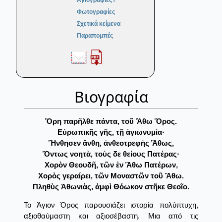
Αγιογραφίες /
Φωτογραφίες
Σχετικά κείμενα
Παραπομπές
Βιογραφία
Ὄρη παρῆλθε πάντα, τοῦ Ἄθω Ὄρος.
Εὐρωπικῆς γῆς, τῇ ἁγιωνυμία·
Ἤνθησεν ἄνθη, ἀνθεοτρεφὴς Ἄθως,
Ὄντως νοητὰ, τούς δε θείους Πατέρας·
Χορὸν Θεουδῆ, τῶν ἐν Ἄθω Πατέρων,
Χορὸς γεραίρει, τῶν Μοναστῶν τοῦ Ἄθω.
Πληθὺς Ἀθωνιὰς, ἀμφὶ Θόωκον στῆκε Θεοῖο.
Το Άγιον Όρος παρουσιάζει ιστορία πολύπτυχη,
αξιοθαύμαστη και αξιοσέβαστη. Μια από τις