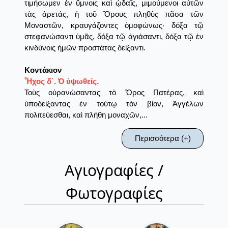
τιμήσωμεν ἐν ὕμνοις καὶ ᾡδαῖς, μιμούμενοι αὐτῶν
τὰς ἀρετάς, ἡ τοῦ Ὄρους πληθὺς πᾶσα τῶν
Μοναστῶν, κραυγάζοντες ὁμοφώνως· δόξα τῷ
στεφανώσαντι ὑμᾶς, δόξα τῷ ἁγιάσαντι, δόξα τῷ ἐν
κινδύνοις ἡμῶν προστάτας δείξαντι.
Κοντάκιον
Ἦχος δ΄. Ὁ ὑψωθείς.
Τοὺς οὐρανώσαντας τὸ Ὄρος Πατέρας, καὶ
ὑποδείξαντας ἐν τούτῳ τὸν βίον, Ἀγγέλων
πολιτεύεσθαι, καὶ πλήθη μοναχῶν,...
Περισσότερα (+)
Αγιογραφίες /
Φωτογραφίες