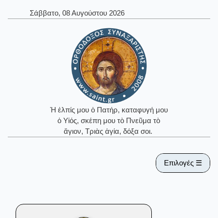
Σάββατο, 08 Αυγούστου 2026
Ἡ ἐλπίς μου ὁ Πατήρ, καταφυγή μου
ὁ Υἱός, σκέπη μου τὸ Πνεῦμα τὸ
ἅγιον, Τριὰς ἁγία, δόξα σοι.
Επιλογές ☰