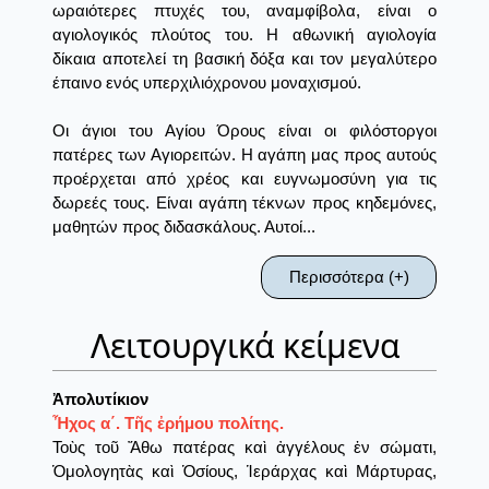
ωραιότερες πτυχές του, αναμφίβολα, είναι ο
αγιολογικός πλούτος του. Η αθωνική αγιολογία
δίκαια αποτελεί τη βασική δόξα και τον μεγαλύτερο
έπαινο ενός υπερχιλιόχρονου μοναχισμού.
Οι άγιοι του Αγίου Όρους είναι οι φιλόστοργοι
πατέρες των Αγιορειτών. Η αγάπη μας προς αυτούς
προέρχεται από χρέος και ευγνωμοσύνη για τις
δωρεές τους. Είναι αγάπη τέκνων προς κηδεμόνες,
μαθητών προς διδασκάλους. Αυτοί...
Περισσότερα (+)
Λειτουργικά κείμενα
Ἀπολυτίκιον
Ἦχος α΄. Τῆς ἐρήμου πολίτης.
Τοὺς τοῦ Ἄθω πατέρας καὶ ἀγγέλους ἐν σώματι,
Ὁμολογητὰς καὶ Ὁσίους, Ἱεράρχας καὶ Μάρτυρας,