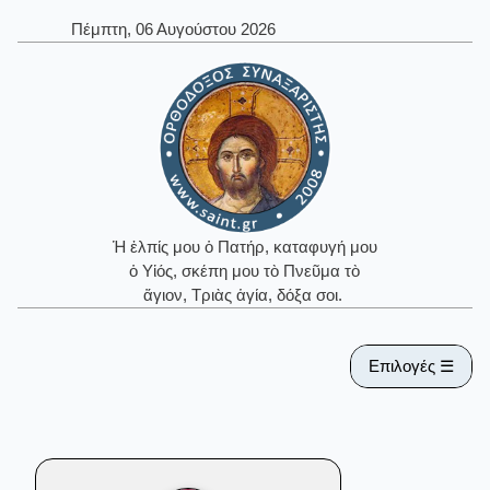
Πέμπτη, 06 Αυγούστου 2026
Ἡ ἐλπίς μου ὁ Πατήρ, καταφυγή μου
ὁ Υἱός, σκέπη μου τὸ Πνεῦμα τὸ
ἅγιον, Τριὰς ἁγία, δόξα σοι.
Επιλογές ☰