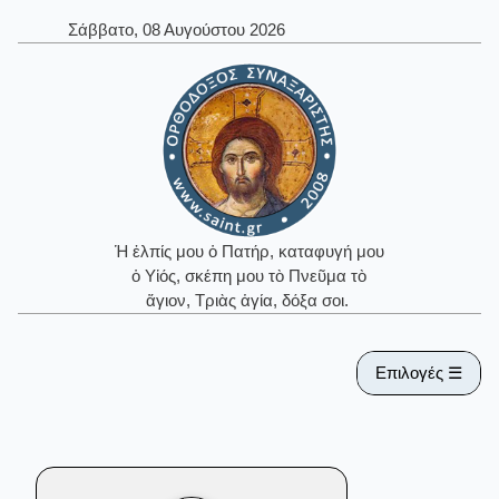
Σάββατο, 08 Αυγούστου 2026
Ἡ ἐλπίς μου ὁ Πατήρ, καταφυγή μου
ὁ Υἱός, σκέπη μου τὸ Πνεῦμα τὸ
ἅγιον, Τριὰς ἁγία, δόξα σοι.
Επιλογές ☰