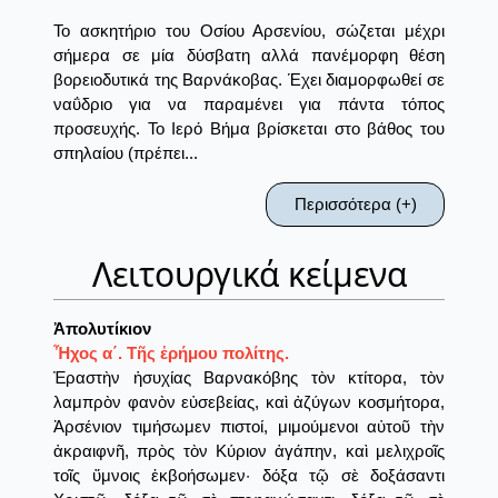
Το ασκητήριο του Οσίου Αρσενίου, σώζεται μέχρι
σήμερα σε μία δύσβατη αλλά πανέμορφη θέση
βορειοδυτικά της Βαρνάκοβας. Έχει διαμορφωθεί σε
ναΰδριο για να παραμένει για πάντα τόπος
προσευχής. Το Ιερό Βήμα βρίσκεται στο βάθος του
σπηλαίου (πρέπει...
Περισσότερα (+)
Λειτουργικά κείμενα
Ἀπολυτίκιον
Ἦχος α΄. Τῆς ἐρήμου πολίτης.
Ἐραστὴν ἡσυχίας Βαρνακόβης τὸν κτίτορα, τὸν
λαμπρὸν φανὸν εὐσεβείας, καὶ ἀζύγων κοσμήτορα,
Ἀρσένιον τιμήσωμεν πιστοί, μιμούμενοι αὐτοῦ τὴν
ἀκραιφνῆ, πρὸς τὸν Κύριον ἀγάπην, καὶ μελιχροῖς
τοῖς ὕμνοις ἐκβοήσωμεν· δόξα τῷ σὲ δοξάσαντι