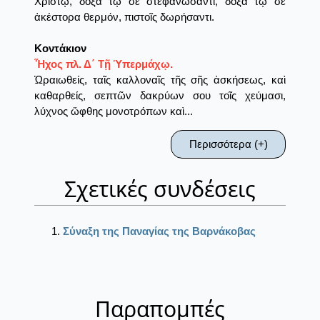
Χριστῷ, δόξα τῷ σὲ στεφανώσαντι, δόξα τῷ σὲ
ἀκέστορα θερμόν, πιστοῖς δωρήσαντι.
Κοντάκιον
Ἦχος πλ. Δ΄ Τῇ Ὑπερμάχῳ.
Ὡραιωθείς, ταῖς καλλοναῖς τῆς σῆς ἀσκήσεως, καὶ
καθαρθείς, σεπτῶν δακρύων σου τοῖς χεύμασι,
λύχνος ὤφθης μονοτρόπων καὶ...
Περισσότερα (+)
Σχετικές συνδέσεις
Σύναξη της Παναγίας της Βαρνάκοβας
Παραπομπές