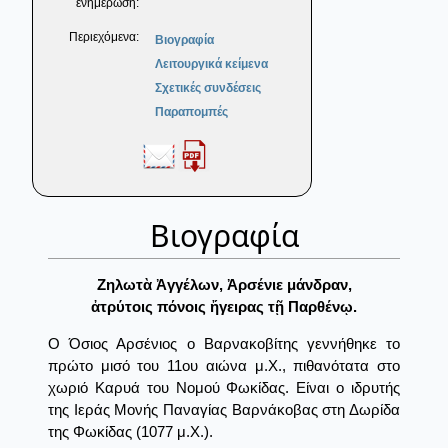
ενημέρωση:
Περιεχόμενα:
Βιογραφία
Λειτουργικά κείμενα
Σχετικές συνδέσεις
Παραπομπές
Βιογραφία
Ζηλωτὰ Ἀγγέλων, Ἀρσένιε μάνδραν,
ἀτρύτοις πόνοις ἤγειρας τῇ Παρθένῳ.
Ο Όσιος Αρσένιος ο Βαρνακοβίτης γεννήθηκε το
πρώτο μισό του 11ου αιώνα μ.Χ., πιθανότατα στο
χωριό Καρυά του Νομού Φωκίδας. Είναι ο ιδρυτής
της Ιεράς Μονής Παναγίας Βαρνάκοβας στη Δωρίδα
της Φωκίδας (1077 μ.Χ.).