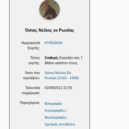
Όσιος Νείλος εκ Ρωσίας
Ημερομηνία
07/05/2026
Εορτής:
Τύπος
Σταθερή.
Εορτάζει στις 7
εορτής:
Μαΐου εκάστου έτους.
Άγιοι που
Οσιος Νειλος Εκ
εορτάζουν:
Ρωσιας (1433 - 1508)
Τελευταία
02/08/2012 22:55
ενημέρωση:
Περιεχόμενα:
Βιογραφία
Αγιογραφίες /
Φωτογραφίες
Σχετικές συνδέσεις