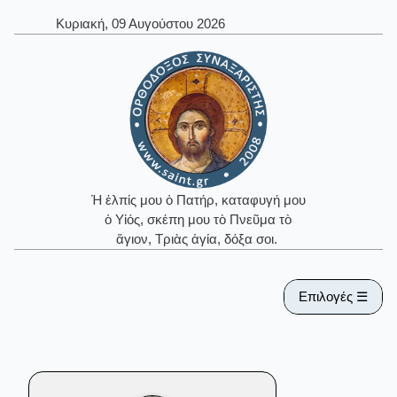
Κυριακή, 09 Αυγούστου 2026
Ἡ ἐλπίς μου ὁ Πατήρ, καταφυγή μου
ὁ Υἱός, σκέπη μου τὸ Πνεῦμα τὸ
ἅγιον, Τριὰς ἁγία, δόξα σοι.
Επιλογές ☰