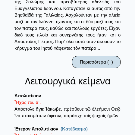
της Σαλώμης και πρεσβύτερος αδελφός του
Ευαγγελιστού Ιωάννου. Καταγόταν κι αυτός από την
Βησθαϊδά της Γαλιλαίας. Ασχολούνταν με την αλιεία
μαζί με τον Ιωάννη, έχοντας και οι δύο μαζί τους και
τον πατέρα τους, καθώς και πολλούς εργάτες. Είχαν
δικό τους πλοίο και συνεργάτης τους ήταν και ο
Απόστολος Πέτρος. Παρ' όλα αυτά όταν άκουσαν το
κήρυγμα του Ιησού «ἀφέντες τὸν πατέρα...
Περισσότερα (+)
Λειτουργικά κείμενα
Ἀπολυτίκιον
Ἦχος πλ. δ’.
Ἀπόστολε ἅγιε Ἰάκωβε, πρέσβευε τῷ ἐλεήμονι Θεῷ
ἵνα πταισμάτων ἄφεσιν, παράσχῃ ταῖς ψυχαῖς ἡμῶν.
Έτερον Ἀπολυτίκιον
(Κατέβασμα)