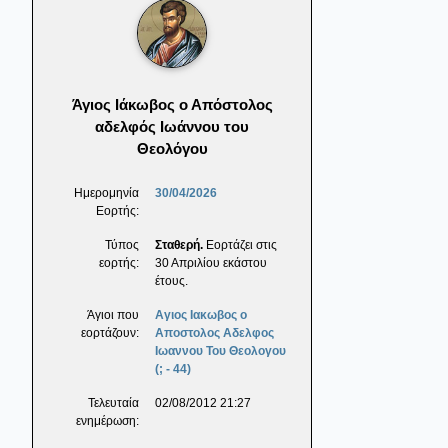
Άγιος Ιάκωβος ο Απόστολος
αδελφός Ιωάννου του
Θεολόγου
Ημερομηνία
30/04/2026
Εορτής:
Τύπος
Σταθερή.
Εορτάζει στις
εορτής:
30 Απριλίου εκάστου
έτους.
Άγιοι που
Αγιος Ιακωβος ο
εορτάζουν:
Αποστολος Αδελφος
Ιωαννου Του Θεολογου
(; - 44)
Τελευταία
02/08/2012 21:27
ενημέρωση: