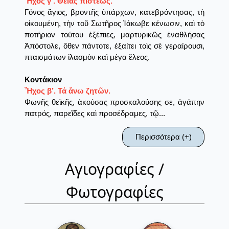
Ἦχος γ’. Θείας πίστεως.
Γόνος ἅγιος, βροντῆς ὑπάρχων, κατεβρόντησας, τὴ
οἰκουμένη, τὴν τοῦ Σωτῆρος Ἰάκωβε κένωσιν, καὶ τὸ
ποτήριον τούτου ἐξέπιες, μαρτυρικῶς ἐναθλήσας
Ἀπόστολε, ὅθεν πάντοτε, ἐξαίτει τοὶς σὲ γεραίρουσι,
πταισμάτων ἱλασμὸν καὶ μέγα ἔλεος.
Κοντάκιον
Ἦχος β’. Τά ἄνω ζητῶν.
Φωνῆς θεϊκῆς, ἀκούσας προσκαλούσης σε, ἀγάπην
πατρός, παρεῖδες καὶ προσέδραμες, τῷ...
Περισσότερα (+)
Αγιογραφίες /
Φωτογραφίες