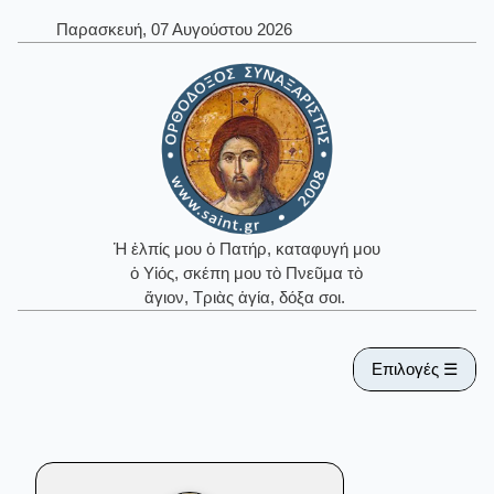
Παρασκευή, 07 Αυγούστου 2026
Ἡ ἐλπίς μου ὁ Πατήρ, καταφυγή μου
ὁ Υἱός, σκέπη μου τὸ Πνεῦμα τὸ
ἅγιον, Τριὰς ἁγία, δόξα σοι.
Επιλογές ☰