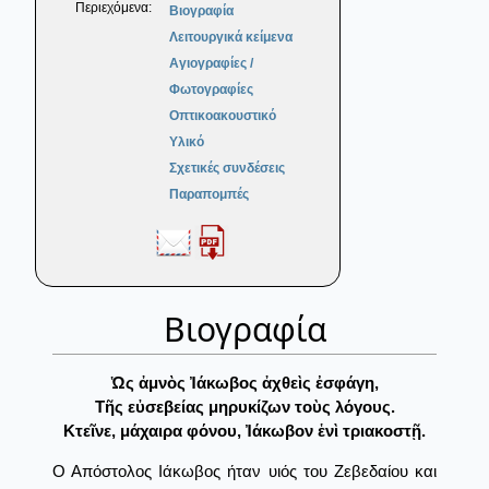
Περιεχόμενα:
Βιογραφία
Λειτουργικά κείμενα
Αγιογραφίες /
Φωτογραφίες
Οπτικοακουστικό
Υλικό
Σχετικές συνδέσεις
Παραπομπές
Βιογραφία
Ὡς ἀμνὸς Ἰάκωβος ἀχθεὶς ἐσφάγη,
Τῆς εὐσεβείας μηρυκίζων τοὺς λόγους.
Κτεῖνε, μάχαιρα φόνου, Ἰάκωβον ἑνὶ τριακοστῇ.
Ο Απόστολος Ιάκωβος ήταν υιός του Ζεβεδαίου και