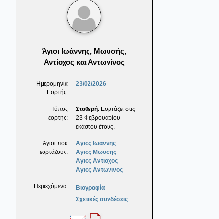
Άγιοι Ιωάννης, Μωυσής,
Αντίοχος και Αντωνίνος
Ημερομηνία
23/02/2026
Εορτής:
Τύπος
Σταθερή.
Εορτάζει στις
εορτής:
23 Φεβρουαρίου
εκάστου έτους.
Άγιοι που
Αγιος Ιωαννης
εορτάζουν:
Αγιος Μωυσης
Αγιος Αντιοχος
Αγιος Αντωνινος
Περιεχόμενα:
Βιογραφία
Σχετικές συνδέσεις