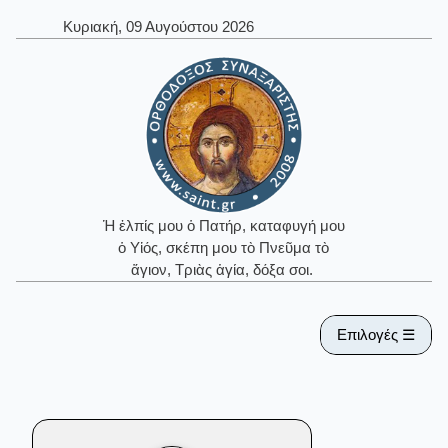
Κυριακή, 09 Αυγούστου 2026
Ἡ ἐλπίς μου ὁ Πατήρ, καταφυγή μου
ὁ Υἱός, σκέπη μου τὸ Πνεῦμα τὸ
ἅγιον, Τριὰς ἁγία, δόξα σοι.
Επιλογές ☰