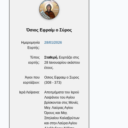
Όσιος Εφραίμ ο Σύρος
Ημερομηνία
28/01/2026
Εορτής:
Τύπος
Σταθερή.
Εορτάζει στις
εορτής:
28 Ιανουαρίου εκάστου
έτους.
Άγιοι που
Οσιος Εφραιμ ο Συρος
εορτάζουν:
(308 - 373)
Ιερά Λείψανα:
Αποτμήματα του Ιερού
Λειψάνου του Αγίου
βρίσκονται στις Μονές
Μεγ. Λαύρας Αγίου
Όρους και Μεγ.
Σπηλαίου Καλαβρύτων
και στην Λαύρα Αγίου