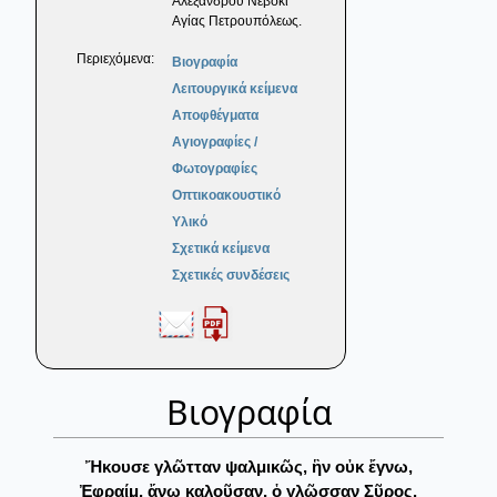
Αλεξάνδρου Νέβσκι
Αγίας Πετρουπόλεως.
Περιεχόμενα:
Βιογραφία
Λειτουργικά κείμενα
Αποφθέγματα
Αγιογραφίες /
Φωτογραφίες
Οπτικοακουστικό
Υλικό
Σχετικά κείμενα
Σχετικές συνδέσεις
Βιογραφία
Ἤκουσε γλῶτταν ψαλμικῶς, ἣν οὐκ ἔγνω,
Ἐφραίμ, ἄνω καλοῦσαν, ὁ γλῶσσαν Σῦρος.