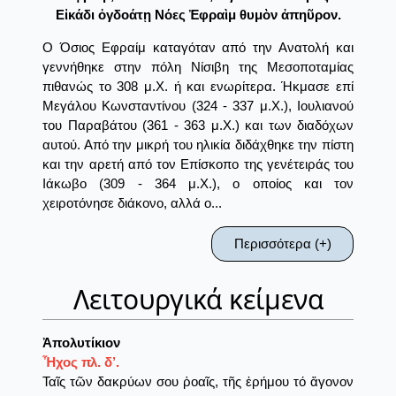
Εἰκάδι ὀγδοάτῃ Νόες Ἐφραὶμ θυμὸν ἀπηῦρον.
Ο Όσιος Εφραίμ καταγόταν από την Ανατολή και
γεννήθηκε στην πόλη Νίσιβη της Μεσοποταμίας
πιθανώς το 308 μ.Χ. ή και ενωρίτερα. Ήκμασε επί
Μεγάλου Κωνσταντίνου (324 - 337 μ.Χ.), Ιουλιανού
του Παραβάτου (361 - 363 μ.Χ.) και των διαδόχων
αυτού. Από την μικρή του ηλικία διδάχθηκε την πίστη
και την αρετή από τον Επίσκοπο της γενέτειράς του
Ιάκωβο (309 - 364 μ.Χ.), ο οποίος και τον
χειροτόνησε διάκονο, αλλά ο...
Περισσότερα (+)
Λειτουργικά κείμενα
Ἀπολυτίκιον
Ἦχος πλ. δ’.
Ταῖς τῶν δακρύων σου ῥοαῖς, τῆς ἐρήμου τό ἄγονον