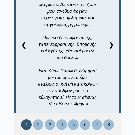
Κύριε καὶ Δέσποτα τῆς ζωῆς
μου, πνεῦμα ἀργίας,
περιεργείας, φιλαρχίας καὶ
ἀργολογίας μή μοι δῷς.
Πνεῦμα δὲ σωφροσύνης,
❮
ταπεινοφροσύνης, ὑπομονῆς
❯
καὶ ἀγάπης, χάρισαί μοι τῷ
σῷ δούλῳ.
Ναί, Κύριε Βασιλεῦ, δώρησαί
μοι τοῦ ὁρᾶν τὰ ἐμὰ
πταίσματα, καὶ μὴ κατακρίνειν
τὸν ἀδελφόν μου, ὅτι
εὐλογητὸς εἶ, εἰς τοὺς αἰῶνας
τῶν αἰώνων. Ἀμήν.
1
2
3
4
5
6
7
8