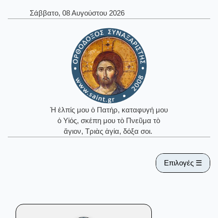
Σάββατο, 08 Αυγούστου 2026
Ἡ ἐλπίς μου ὁ Πατήρ, καταφυγή μου
ὁ Υἱός, σκέπη μου τὸ Πνεῦμα τὸ
ἅγιον, Τριὰς ἁγία, δόξα σοι.
Επιλογές ☰