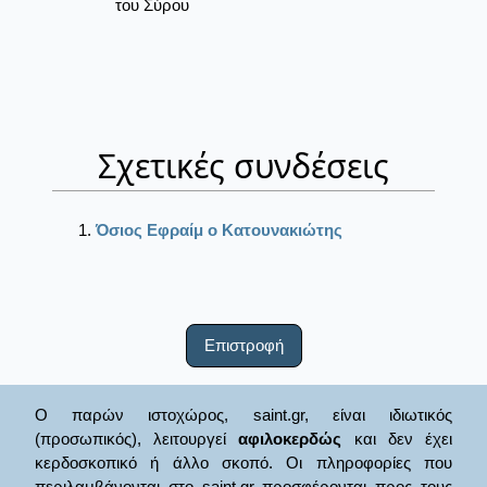
του Σύρου
Σχετικές συνδέσεις
Όσιος Εφραίμ ο Κατουνακιώτης
Επιστροφή
Ο παρών ιστοχώρος, saint.gr, είναι ιδιωτικός
(προσωπικός), λειτουργεί
αφιλοκερδώς
και δεν έχει
κερδοσκοπικό ή άλλο σκοπό. Οι πληροφορίες που
περιλαμβάνονται στο saint.gr προσφέρονται προς τους