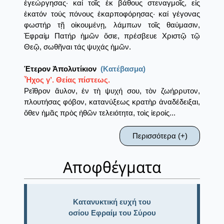
ἐγεώργησας· καί τοῖς ἐκ βάθους στεναγμοῖς, εἰς
ἑκατόν τούς πόνους ἐκαρποφόρησας· καί γέγονας
φωστήρ τῇ οἰκουμένῃ, λάμπων τοῖς θαύμασιν,
Ἐφραίμ Πατήρ ἡμῶν ὅσιε, πρέσβευε Χριστῷ τῷ
Θεῷ, σωθῆναι τάς ψυχάς ἡμῶν.
Έτερον Ἀπολυτίκιον
(Κατέβασμα)
Ἦχος γ’. Θείας πίστεως.
Ρεῖθρον ἄυλον, ἐν τὴ ψυχή σου, τὸν ζωήρρυτον,
πλουτήσας φόβον, κατανύξεως κρατὴρ ἀναδέδειξαι,
ὅθεν ἠμᾶς πρὸς ἠθῶν τελειότητα, τοὶς ἱεροίς...
Περισσότερα (+)
Αποφθέγματα
Κατανυκτική ευχή του
οσίου Εφραίμ του Σύρου