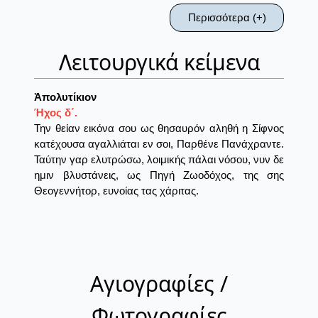
Περισσότερα (+)
Λειτουργικά κείμενα
Ἀπολυτίκιον
Ήχος δ΄.
Την θείαν εικόνα σου ως θησαυρόν αληθή η Σίφνος
κατέχουσα αγαλλιάται εν σοι, Παρθένε Πανάχραντε.
Ταύτην γαρ ελυτρώσω, λοιμικής πάλαι νόσου, νυν δε
ημιν βλυστάνεις, ως Πηγή Ζωοδόχος, της σης
Θεογεννήτορ, ευνοίας τας χάριτας.
Αγιογραφίες /
Φωτογραφίες