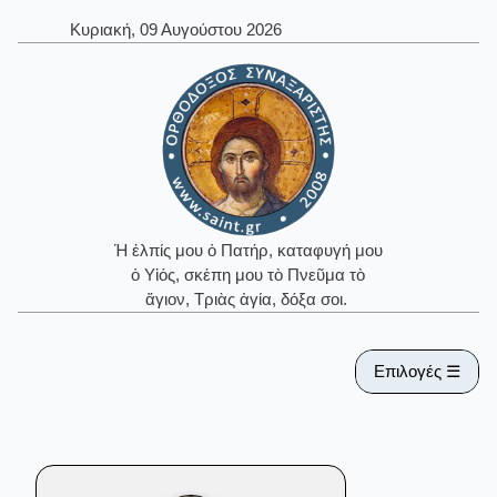
Κυριακή, 09 Αυγούστου 2026
Ἡ ἐλπίς μου ὁ Πατήρ, καταφυγή μου
ὁ Υἱός, σκέπη μου τὸ Πνεῦμα τὸ
ἅγιον, Τριὰς ἁγία, δόξα σοι.
Επιλογές ☰