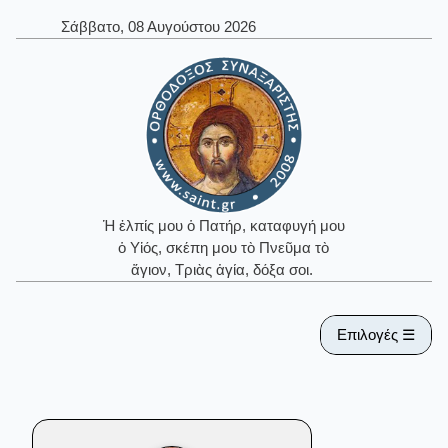
Σάββατο, 08 Αυγούστου 2026
Ἡ ἐλπίς μου ὁ Πατήρ, καταφυγή μου
ὁ Υἱός, σκέπη μου τὸ Πνεῦμα τὸ
ἅγιον, Τριὰς ἁγία, δόξα σοι.
Επιλογές ☰