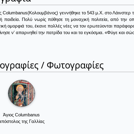
ς Columbanus(Κολουμβάνος) γεννήθηκε το 543 μ.Χ. στο Λάινστερ τη
ή παιδεία. Πολύ νωρίς πόθησε τη μοναχική πολιτεία, από την ο
τική ομορφιά του, έκανε πολλές νέες να τον ερωτεύονται παράφορα
νησε ν' απαρνηθεί την πατρίδα του και τα εγκόσμια. «Φύγε και σώσο
ιογραφίες / Φωτογραφίες
Άγιος Columbanus
απόστολος της Γαλλίας