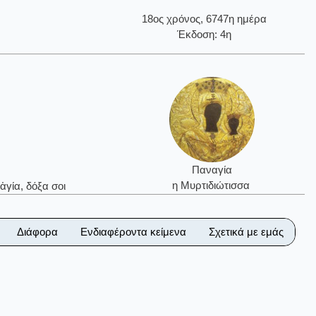
18ος χρόνος, 6747η ημέρα
Έκδοση: 4η
Παναγία
η Μυρτιδιώτισσα
ἁγία, δόξα σοι
Διάφορα
Ενδιαφέροντα κείμενα
Σχετικά με εμάς