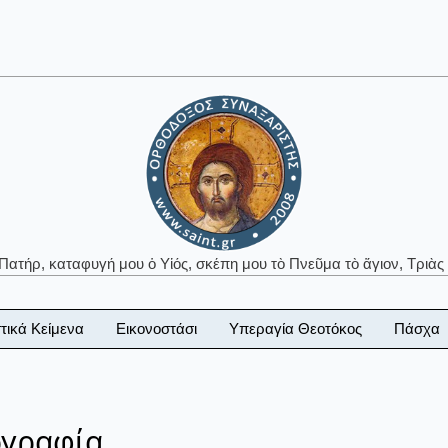
 Πατήρ, καταφυγή μου ὁ Υἱός, σκέπη μου τὸ Πνεῦμα τὸ ἅγιον, Τριὰς 
τικά Κείμενα
Εικονοστάσι
Υπεραγία Θεοτόκος
Πάσχα
ογραφία