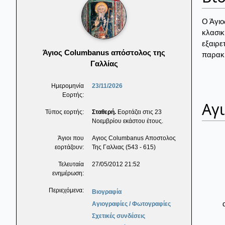
Ο Άγιο
κλασικ
εξαιρε
Άγιος Columbanus απόστολος της
παρακί
Γαλλίας
Ημερομηνία
23/11/2026
Εορτής:
Αγ
Τύπος εορτής:
Σταθερή.
Εορτάζει στις 23
Νοεμβρίου εκάστου έτους.
Άγιοι που
Αγιος Columbanus Αποστολος
εορτάζουν:
Της Γαλλιας (543 - 615)
Τελευταία
27/05/2012 21:52
ενημέρωση:
Περιεχόμενα:
Βιογραφία
Αγιογραφίες / Φωτογραφίες
Σχετικές συνδέσεις