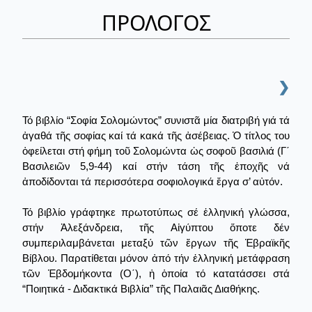
ΠΡΟΛΟΓΟΣ
❯
Τό βιβλίο “Σοφία Σολομώντος” συνιστᾶ μία διατριβή γιά τά
ἀγαθά τῆς σοφίας καί τά κακά τῆς ἀσέβειας. Ὁ τίτλος του
ὀφείλεται στή φήμη τοῦ Σολομώντα ὡς σοφοῦ βασιλιά (Γ΄
Βασιλειῶν 5,9-44) καί στήν τάση τῆς ἐποχῆς νά
ἀποδίδονται τά περισσότερα σοφιολογικά ἔργα σ’ αὐτόν.
Τό βιβλίο γράφτηκε πρωτοτύπως σέ ἑλληνική γλώσσα,
στήν Ἀλεξάνδρεια, τῆς Αἰγύπτου ὅποτε δέν
συμπεριλαμβάνεται μεταξύ τῶν ἔργων τῆς Ἑβραϊκῆς
Βίβλου. Παρατίθεται μόνον ἀπό τήν ἑλληνική μετάφραση
τῶν Ἑβδομήκοντα (Ο΄), ἡ ὁποία τό κατατάσσει στά
“Ποιητικά - Διδακτικά Βιβλία” τῆς Παλαιᾶς Διαθήκης.