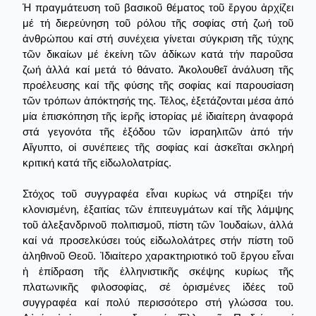
Ἡ πραγμάτευση τοῦ βασικοῦ θέματος τοῦ ἔργου ἀρχίζει
μέ τή διερεύνηση τοῦ ρόλου τῆς σοφίας στή ζωή τοῦ
ἀνθρώπου καί στή συνέχεια γίνεται σύγκριση τῆς τύχης
τῶν δικαίων μέ ἐκείνη τῶν ἀδίκων κατά τήν παροῦσα
ζωή ἀλλά καί μετά τό θάνατο. Ἀκολουθεῖ ἀνάλυση τῆς
προέλευσης καί τῆς φύσης τῆς σοφίας καί παρουσίαση
τῶν τρόπων ἀπόκτησής της. Τέλος, ἐξετάζονται μέσα ἀπό
μία ἐπισκόπηση τῆς ἱερῆς ἰστορίας μέ ἰδιαίτερη ἀναφορά
στά γεγονότα τῆς ἐξόδου τῶν ἰσραηλιτῶν ἀπό τήν
Αἴγυπτο, οἱ συνέπειες τῆς σοφίας καί ἀσκεῖται σκληρή
κριτική κατά τῆς εἰδωλολατρίας.
Στόχος τοῦ συγγραφέα εἶναι κυρίως νά στηρίξει τήν
κλονισμένη, ἐξαιτίας τῶν ἐπιτευγμάτων καί τῆς λάμψης
τοῦ ἀλεξανδρινοῦ πολιτισμοῦ, πίστη τῶν Ἰουδαίων, ἀλλά
καί νά προσελκύσει τούς εἰδωλολάτρες στήν πίστη τοῦ
ἀληθινοῦ Θεοῦ. Ἰδιαίτερο χαρακτηριοτικό τοῦ ἔργου εἶναι
ἡ ἐπίδραση τῆς ἑλληνιστικῆς σκέψης κυρίως τῆς
πλατωνικῆς φιλοσοφίας, σέ ὁρισμένες ἰδέες τοῦ
συγγραφέα καί πολύ περισσότερο στή γλώσσα του.