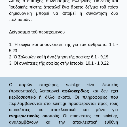
Αὐτός ὁ ἐπιτυχής συνδυασμός Ἑλληνικῆς Παιδείας καί
Ἰουδαϊκῆς πίστης ἀποτελεῖ ἕνα ἄριστο δεῖγμα τοῦ πόσο
δημιουργική μπορεῖ νά ἀποβεῖ ἡ συνάντηση δύο
πολιτισμῶν.
Διάγραμμο τοῦ περιεχομένου
1. Ἡ σοφία καί οἱ συνέπειές της γιά τόν ἄνθρωπο: 1,1 -
5,23
2. Ὁ Σολομών καί ἡ ἀναζήτηση τῆς σοφίας: 6,1 - 9,19
3. Οἱ συνέπειες τῆς σοφίας στήν ἱστορία: 10,1 - 1 9,22
Ο παρών ιστοχώρος, saint.gr, είναι ιδιωτικός
(προσωπικός), λειτουργεί
αφιλοκερδώς
και δεν έχει
κερδοσκοπικό ή άλλο σκοπό. Οι πληροφορίες που
περιλαμβάνονται στο saint.gr προσφέρονται προς τους
επισκέπτες του αποκλειστικά και μόνο για
ενημερωτικούς
σκοπούς. Οι επισκέπτες του saint.gr,
αναλαμβάνουν και την αποκλειστική ευθύνη