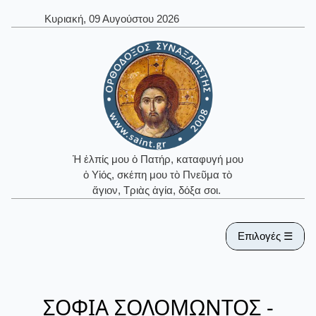
Κυριακή, 09 Αυγούστου 2026
Ἡ ἐλπίς μου ὁ Πατήρ, καταφυγή μου
ὁ Υἱός, σκέπη μου τὸ Πνεῦμα τὸ
ἅγιον, Τριὰς ἁγία, δόξα σοι.
Επιλογές ☰
ΣΟΦΙΑ ΣΟΛΟΜΩΝΤΟΣ -