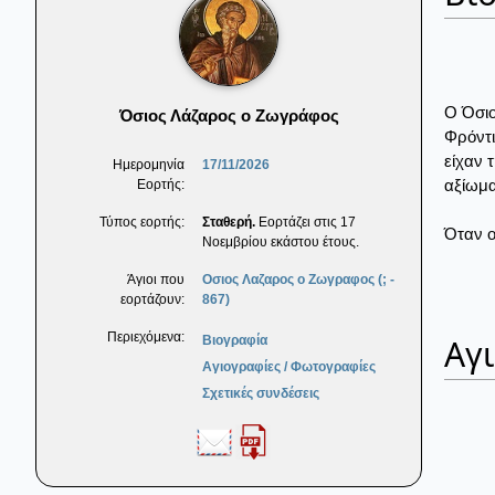
Ο Όσιο
Όσιος Λάζαρος ο Ζωγράφος
Φρόντι
είχαν 
Ημερομηνία
17/11/2026
αξίωμα
Εορτής:
Τύπος εορτής:
Σταθερή.
Εορτάζει στις 17
Όταν ο 
Νοεμβρίου εκάστου έτους.
Άγιοι που
Οσιος Λαζαρος ο Ζωγραφος (; -
εορτάζουν:
867)
Περιεχόμενα:
Αγ
Βιογραφία
Αγιογραφίες / Φωτογραφίες
Σχετικές συνδέσεις