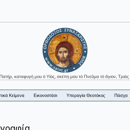
 Πατήρ, καταφυγή μου ὁ Υἱός, σκέπη μου τὸ Πνεῦμα τὸ ἅγιον, Τριὰς 
τικά Κείμενα
Εικονοστάσι
Υπεραγία Θεοτόκος
Πάσχα
ογραφία