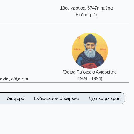
18ος χρόνος, 6747η ημέρα
Έκδοση: 4η
Όσιος Παΐσιος ο Αγιορείτης
(1924 - 1994)
ἁγία, δόξα σοι
Διάφορα
Ενδιαφέροντα κείμενα
Σχετικά με εμάς