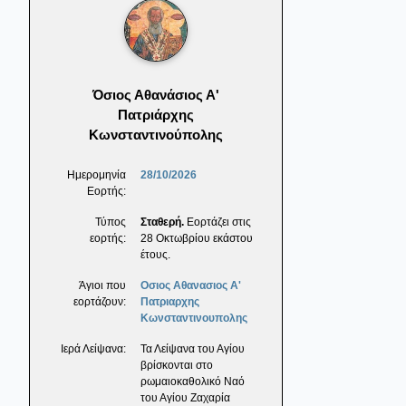
Όσιος Αθανάσιος Α'
Πατριάρχης
Κωνσταντινούπολης
Ημερομηνία
28/10/2026
Εορτής:
Τύπος
Σταθερή.
Εορτάζει στις
εορτής:
28 Οκτωβρίου εκάστου
έτους.
Άγιοι που
Οσιος Αθανασιος Α'
εορτάζουν:
Πατριαρχης
Κωνσταντινουπολης
Ιερά Λείψανα:
Τα Λείψανα του Αγίου
βρίσκονται στο
ρωμαιοκαθολικό Ναό
του Αγίου Ζαχαρία