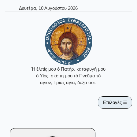
Δευτέρα, 10 Αυγούστου 2026
Ἡ ἐλπίς μου ὁ Πατήρ, καταφυγή μου
ὁ Υἱός, σκέπη μου τὸ Πνεῦμα τὸ
ἅγιον, Τριὰς ἁγία, δόξα σοι.
Επιλογές ☰