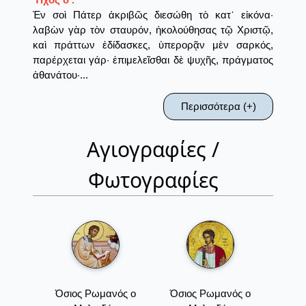
Ἐν σοὶ Πάτερ ἀκριβῶς διεσώθη τὸ κατ᾽ εἰκόνα·
λαβὼν γὰρ τὸν σταυρόν, ἠκολούθησας τῷ Χριστῷ,
καὶ πράττων ἐδίδασκες, ὑπερορᾷν μὲν σαρκός,
παρέρχεται γάρ· ἐπιμελεῖσθαι δὲ ψυχῆς, πράγματος
ἀθανάτoυ·...
Περισσότερα (+)
Αγιογραφίες /
Φωτογραφίες
Όσιος Ρωμανός ο
Όσιος Ρωμανός ο