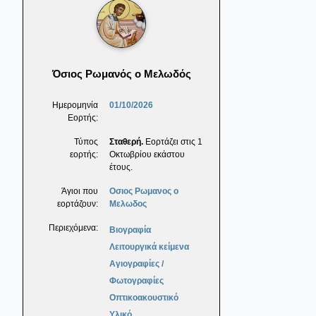
Όσιος Ρωμανός ο Μελωδός
Ημερομηνία
01/10/2026
Εορτής:
Τύπος
Σταθερή.
Εορτάζει στις 1
εορτής:
Οκτωβρίου εκάστου
έτους.
Άγιοι που
Οσιος Ρωμανος ο
εορτάζουν:
Μελωδος
Περιεχόμενα:
Βιογραφία
Λειτουργικά κείμενα
Αγιογραφίες /
Φωτογραφίες
Οπτικοακουστικό
Υλικό