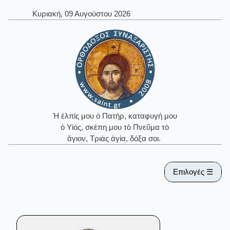
Κυριακή, 09 Αυγούστου 2026
Ἡ ἐλπίς μου ὁ Πατήρ, καταφυγή μου
ὁ Υἱός, σκέπη μου τὸ Πνεῦμα τὸ
ἅγιον, Τριὰς ἁγία, δόξα σοι.
Επιλογές ☰