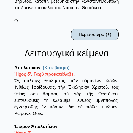
Βηρυτού. Κατόπιν μετέβηκε στην Κωνσταντινούπολη
και έμεινε στα κελιά τού Ναού της Θεοτόκου.
Ο...
Περισσότερα (+)
Λειτουργικά κείμενα
Ἀπολυτίκιον
(Κατέβασμα)
Ἦχος δ’. Ταχὺ προκατάλαβε.
Ὡς σάλπιγξ θεόληπτος, τῶν οὐρανίων ᾠδῶν,
ἐνθέως ἐφαίδρυνας, τὴν Ἐκκλησίαν Χριστοῦ, τοὶς
θείοις σου ἄσμασι, σὺ γὰρ τῆς Θεοτόκου,
ἐμπνευσθεῖς τὴ ἑλλάμψει, ἔνθεος ὑμνηπόλος,
ἐγνωρίσθης ἐν κόσμῳ, διὸ σὲ πόθω τιμῶμεν,
Ρωμανὲ Ὅσιε.
Έτερον Ἀπολυτίκιον
Ἦχος δ’.