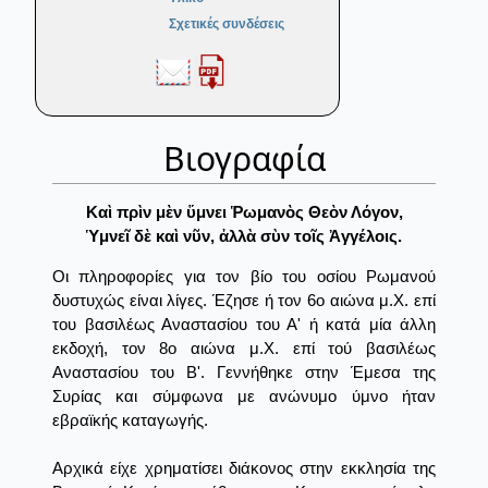
Σχετικές συνδέσεις
Βιογραφία
Καὶ πρὶν μὲν ὕμνει Ῥωμανὸς Θεὸν Λόγον,
Ὑμνεῖ δὲ καὶ νῦν, ἀλλὰ σὺν τοῖς Ἀγγέλοις.
Οι πληροφορίες για τον βίο του οσίου Ρωμανού
δυστυχώς είναι λίγες. Έζησε ή τον 6ο αιώνα μ.Χ. επί
του βασιλέως Αναστασίου του Α' ή κατά μία άλλη
εκδοχή, τον 8ο αιώνα μ.Χ. επί τού βασιλέως
Αναστασίου του Β'. Γεννήθηκε στην Έμεσα της
Συρίας και σύμφωνα με ανώνυμο ύμνο ήταν
εβραϊκής καταγωγής.
Αρχικά είχε χρηματίσει διάκονος στην εκκλησία της