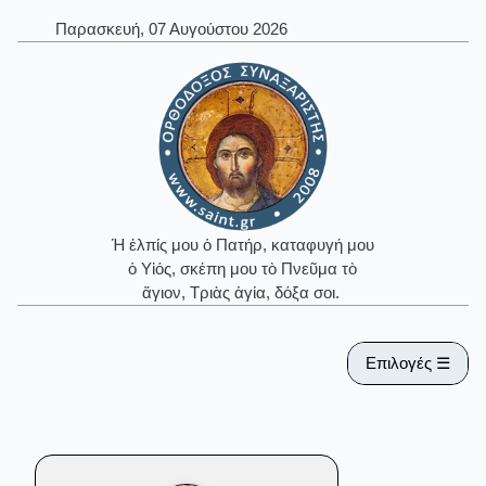
Παρασκευή, 07 Αυγούστου 2026
Ἡ ἐλπίς μου ὁ Πατήρ, καταφυγή μου
ὁ Υἱός, σκέπη μου τὸ Πνεῦμα τὸ
ἅγιον, Τριὰς ἁγία, δόξα σοι.
Επιλογές ☰