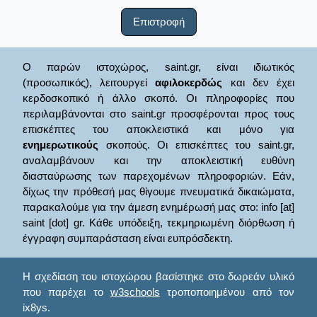
Επιστροφή
Ο παρών ιστοχώρος, saint.gr, είναι ιδιωτικός
(προσωπικός), λειτουργεί
αφιλοκερδώς
και δεν έχει
κερδοσκοπικό ή άλλο σκοπό. Οι πληροφορίες που
περιλαμβάνονται στο saint.gr προσφέρονται προς τους
επισκέπτες του αποκλειστικά και μόνο για
ενημερωτικούς
σκοπούς. Οι επισκέπτες του saint.gr,
αναλαμβάνουν και την αποκλειστική ευθύνη
διασταύρωσης των παρεχομένων πληροφοριών. Εάν,
δίχως την πρόθεσή μας θίγουμε πνευματικά δικαιώματα,
παρακαλούμε για την άμεση ενημέρωσή μας στο: info [at]
saint [dot] gr. Κάθε υπόδειξη, τεκμηριωμένη διόρθωση ή
έγγραφη συμπαράσταση είναι ευπρόσδεκτη.
Η σχεδίαση του ιστοχώρου βασίστηκε στο δωρεάν υλικό
που παρέχει το
w3schools
τροποποιημένου από τον
ix8ys.