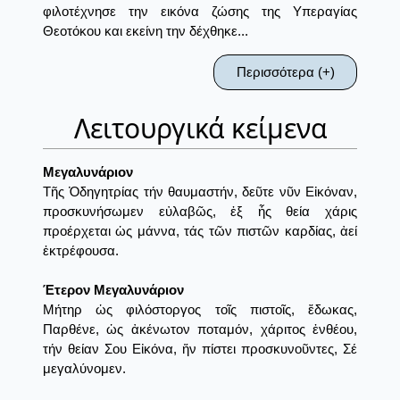
φιλοτέχνησε την εικόνα ζώσης της Υπεραγίας
Θεοτόκου και εκείνη την δέχθηκε...
Περισσότερα (+)
Λειτουργικά κείμενα
Μεγαλυνάριον
Τῆς Ὁδηγητρίας τήν θαυμαστήν, δεῦτε νῦν Εἰκόναν,
προσκυνήσωμεν εὐλαβῶς, ἐξ ἧς θεία χάρις
προέρχεται ὡς μάννα, τάς τῶν πιστῶν καρδίας, ἀεί
ἐκτρέφουσα.
Έτερον Μεγαλυνάριον
Μήτηρ ὡς φιλόστοργος τοῖς πιστοῖς, ἔδωκας,
Παρθένε, ὡς ἀκένωτον ποταμόν, χάριτος ἐνθέου,
τήν θείαν Σου Εἰκόνα, ἥν πίστει προσκυνοῦντες, Σέ
μεγαλύνομεν.