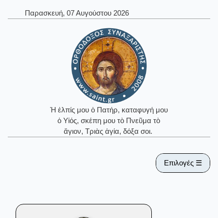
Παρασκευή, 07 Αυγούστου 2026
Ἡ ἐλπίς μου ὁ Πατήρ, καταφυγή μου
ὁ Υἱός, σκέπη μου τὸ Πνεῦμα τὸ
ἅγιον, Τριὰς ἁγία, δόξα σοι.
Επιλογές ☰