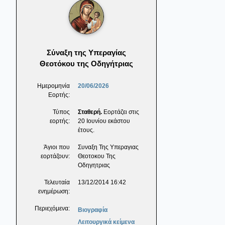
Σύναξη της Υπεραγίας
Θεοτόκου της Οδηγήτριας
Ημερομηνία
20/06/2026
Εορτής:
Τύπος
Σταθερή.
Εορτάζει στις
εορτής:
20 Ιουνίου εκάστου
έτους.
Άγιοι που
Συναξη Της Υπεραγιας
εορτάζουν:
Θεοτοκου Της
Οδηγητριας
Τελευταία
13/12/2014 16:42
ενημέρωση:
Περιεχόμενα:
Βιογραφία
Λειτουργικά κείμενα