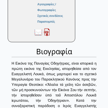
Αγιογραφίες /
Φωτογραφίες
Σχετικές συνδέσεις
Παραπομπές
Βιογραφία
Η Εικόνα της Παναγίας Οδηγήτριας, είναι ιστορικά η
πρώτη εικόνα της Εκκλησίας, ιστορηθείσα από τον
Ευαγγελιστή Λουκά, όπως μαρτυρεί και το σχετικό
Μεγαλυνάριο του Παρακλητικού Κανόνος προς την
Υπεραγία Θεοτόκο: «Ἄλαλα τά χείλη τῶν ἀσεβῶν,
τῶν μή προσκυνούντων τήν Εἰκόνα Σου τήν σεπτήν,
τήν ἱστορηθεῖσαν ὑπό τοῦ Ἀποστόλου Λουκᾶ
ἱερωτάτου, τήν Ὁδηγήτριαν». Κατά την
συναξαριστική παράδοση ο Ιερός Ευαγγελιστής