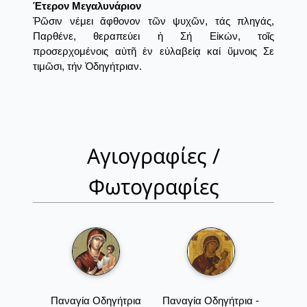
Έτερον Μεγαλυνάριον
Ῥῶσιν νέμει ἄφθονον τῶν ψυχῶν, τάς πληγάς,
Παρθένε, θεραπεύει ἡ Σή Εἰκών, τοῖς
προσερχομένοις αὐτῆ ἐν εὐλαβείᾳ καί ὕμνοις Σε
τιμῶσι, τήν Ὁδηγήτριαν.
Αγιογραφίες /
Φωτογραφίες
Παναγία Οδηγήτρια
Παναγία Οδηγήτρια -