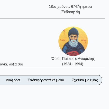
18ος χρόνος, 6747η ημέρα
Έκδοση: 4η
Όσιος Παΐσιος ο Αγιορείτης
(1924 - 1994)
ἁγία, δόξα σοι
Διάφορα
Ενδιαφέροντα κείμενα
Σχετικά με εμάς