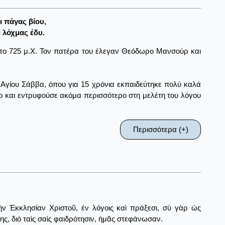
ι πάγας βίου,
 λόχμας έδυ.
το 725 μ.Χ. Τον πατέρα του έλεγαν Θεόδωρο Μανσούρ και
υ Αγίου Σάββα, όπου για 15 χρόνια εκπαιδεύτηκε πολύ καλά
μο και εντρυφούσε ακόμα περισσότερο στη μελέτη του λόγου
Περισσότερα (+)
 Ἐκκλησίαν Χριστοῦ, ἐν λόγοις καὶ πράξεσι, σὺ γὰρ ὡς
ς, διὸ ταὶς σαὶς φαιδρότησιν, ἠμᾶς στεφάνωσαν.