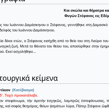
Kαι σκώλα και θήρατρα κα
Φυγών Στέφανος εις Eδέμ
ς του Ιωάννου Δαμάσκηνου ο Στέφανος, γεννήθηκε στη Δαμασκό 
δελφός του Ιωάννου Δαμάσκηνου.
κία δέκα ετών, ο Στέφανος εισήχθη από το θείο του στη Λαύρα το
ναχική ζωή. Μετά το θάνατο του θείου του, αποσύρθηκε στην έρη
ού. Εκεί ασχολήθηκε...
τουργικά κείμενα
τίκιον
(Κατέβασμα)
δ'. Ταχὺ προκατάλαβε.
ῖον στεφάνωμα, τὴν ἀρετὴν ἐσχηκῶς, λαμπρῶς ἐστεφάνωσας, τὴν
ης, καὶ σοφὸς θεηγόρος, θείων ᾀσμάτων λύρα, Πάτερ Στέφανε ὤφθη