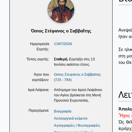
Ανεψιό
Όσιος Στέφανος ο Σαββαΐτης
ήταν α
Ημερομηνία
13/07/2026
Σε ηλι
Εορτής:
στη μο
Τύπος εορτής:
Σταθερή.
Εορτάζει στις 13
του Θε
Ιουλίου εκάστου έτους.
Άγιοι που
Οσιος Στεφανος ο Σαββαϊτης
εορτάζουν:
(725 - 794)
Ιερά Λείψανα:
Απότμημα του Ιερού Λειψάνου
Λει
του Αγίου βρίσκεται στη Μονή
Προυσού Ευρυτανίας.
Ἀπολυ
Περιεχόμενα:
Βιογραφία
Ἦχος 
Λειτουργικά κείμενα
Ὡς θε
Αγιογραφίες / Φωτογραφίες
ἱεράρχ