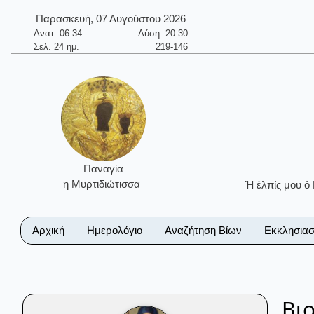
Παρασκευή, 07 Αυγούστου 2026
Ανατ: 06:34
Δύση: 20:30
Σελ. 24 ημ.
219-146
Παναγία
η Μυρτιδιώτισσα
Ἡ ἐλπίς μου ὁ
Αρχική
Ημερολόγιο
Αναζήτηση Βίων
Εκκλησιασ
Βι