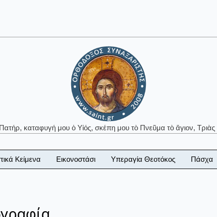
 Πατήρ, καταφυγή μου ὁ Υἱός, σκέπη μου τὸ Πνεῦμα τὸ ἅγιον, Τριὰς 
τικά Κείμενα
Εικονοστάσι
Υπεραγία Θεοτόκος
Πάσχα
ογραφία