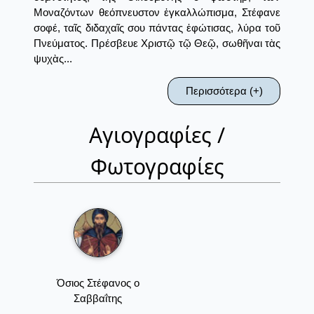
Μοναζόντων θεόπνευστον ἐγκαλλώπισμα, Στέφανε
σοφέ, ταῖς διδαχαῖς σου πάντας ἐφώτισας, λύρα τοῦ
Πνεύματος. Πρέσβευε Χριστῷ τῷ Θεῷ, σωθῆναι τὰς
ψυχὰς...
Περισσότερα (+)
Αγιογραφίες /
Φωτογραφίες
Όσιος Στέφανος ο
Σαββαΐτης