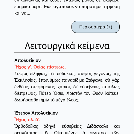
ερημικά μέρη. Εκεί αγαπούσε να παρατηρεί τη φύση
και να...
Περισσότερα (+)
Λειτουργικά κείμενα
Ἀπολυτίκιον
Ἦχος γ'. Θείας πίστεως.
Στέφος εἴληφας, τῆς εὐδοκίας, στέφος γεγονός, τῆς
Ἐκκλησίας, ἐπωνύμως παναοίδιμε Στέφανε, σὺ γὰρ
ἐνθέοις στεφόμενος χάρισι, δι’ εὐσέβειας ποικίλως
διέπρεψας. Πάτερ Ὅσιε, Χριστὸν τὸν Θεὸν ἱκέτευε,
δωρήσασθαι ἠμὶν τὸ μέγα ἔλεος.
Έτερον Ἀπολυτίκιον
Ἦχος πλ. δ’.
Ὀρθοδοξίας ὁδηγέ, εὐσεβείας Διδάσκαλε καὶ
σεμνότητος, τῆς Οἰκουμένης ὁ φωστήρ, τῶν