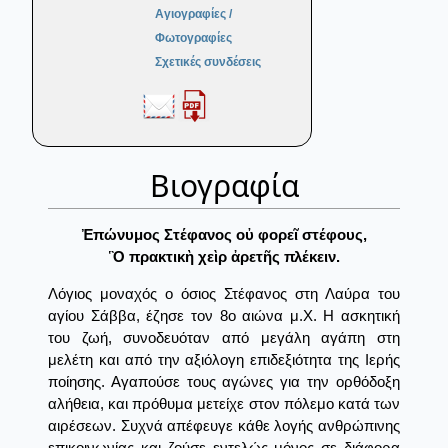
Αγιογραφίες /
Φωτογραφίες
Σχετικές συνδέσεις
Βιογραφία
Ἐπώνυμος Στέφανος οὐ φορεῖ στέφους,
Ὃ πρακτικὴ χεὶρ ἀρετῆς πλέκειν.
Λόγιος μοναχός ο όσιος Στέφανος στη Λαύρα του
αγίου Σάββα, έζησε τον 8ο αιώνα μ.Χ. Η ασκητική
του ζωή, συνοδευόταν από μεγάλη αγάπη στη
μελέτη και από την αξιόλογη επιδεξιότητα της Ιερής
ποίησης. Αγαπούσε τους αγώνες για την ορθόδοξη
αλήθεια, και πρόθυμα μετείχε στον πόλεμο κατά των
αιρέσεων. Συχνά απέφευγε κάθε λογής ανθρώπινης
επικοινωνίας και ζούσε εντελώς μόνος σε διάφορα