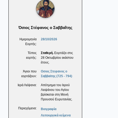
Όσιος Στέφανος ο Σαββαΐτης
Ημερομηνία
28/10/2026
Εορτής:
Τύπος
Σταθερή.
Εορτάζει στις
εορτής:
28 Οκτωβρίου εκάστου
έτους.
Άγιοι που
Οσιος Στεφανος ο
εορτάζουν:
Σαββαϊτης (725 - 794)
Ιερά Λείψανα:
Απότμημα του Ιερού
Λειψάνου του Αγίου
βρίσκεται στη Μονή
Προυσού Ευρυτανίας.
Περιεχόμενα:
Βιογραφία
Λειτουργικά κείμενα