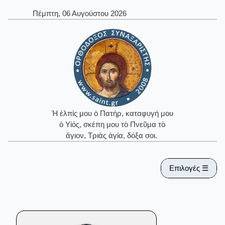
Πέμπτη, 06 Αυγούστου 2026
Ἡ ἐλπίς μου ὁ Πατήρ, καταφυγή μου
ὁ Υἱός, σκέπη μου τὸ Πνεῦμα τὸ
ἅγιον, Τριὰς ἁγία, δόξα σοι.
Επιλογές ☰