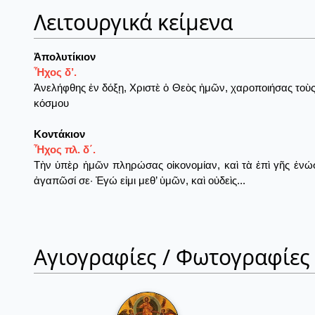
Λειτουργικά κείμενα
Ἀπολυτίκιον
Ἦχος δ’.
Ἀνελήφθης ἐν δόξῃ, Χριστὲ ὁ Θεὸς ἡμῶν, χαροποιήσας τοὺς 
κόσμου
Κοντάκιον
Ἦχος πλ. δ΄.
Τὴν ὑπὲρ ἡμῶν πληρώσας οἰκονομίαν, καὶ τὰ ἐπὶ γῆς ἑνώσ
ἀγαπῶσί σε· Ἐγώ εἰμι μεθ’ ὑμῶν, καὶ οὐδεὶς...
Αγιογραφίες / Φωτογραφίες