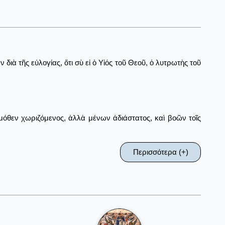
ὰ τῆς εὐλογίας, ὅτι σὺ εἰ ὁ Υἱός τοῦ Θεοῦ, ὁ λυτρωτὴς τοῦ
μόθεν χωριζόμενος, ἀλλὰ μένων ἀδιάστατος, καὶ βοῶν τοῖς
Περισσότερα (+)