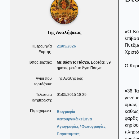
«Ὁ Κύρ
Της Αναλήψεως
ἐπίβασ
Πνεῦμα
Ημερομηνία
21/05/2026
Χριστό
Εορτής:
Τύπος εορτής:
Με βάση το Πάσχα.
Εορτάζει 39
Ο Κύρι
ημέρες μετά το Άγιο Πάσχα.
Άγιοι που
Της Αναληψεως
εορτάζουν:
«36 Τα
Τελευταία
01/05/2015 18:29
γενόμε
ενημέρωση:
ὑμῶν; 
καθὼς 
Περιεχόμενα:
Βιογραφία
χαρᾶς 
Λειτουργικά κείμενα
κηρίου
Αγιογραφίες / Φωτογραφίες
πληρωθ
Παραπομπές
συνιέν