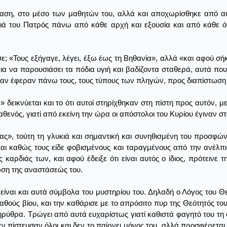
ταση, στο μέσο των μαθητών του, αλλά και αποχωρίσθηκε από αυ
ξιά του Πατρός πάνω από κάθε αρχή και εξουσία και από κάθε όν
υσε; «Τους εξήγαγε, λέγει, έξω έως τη Βηθανία», αλλά «και αφού σή
 για να παρουσιάσει τα πόδια υγιή και βαδίζοντα σταθερά, αυτά π
, αν έφεραν πάνω τους, τους τύπους των πληγών, προς διαπίστωσ
δεικνύεται και το ότι αυτοί στηρίχθηκαν στη πίστη προς αυτόν, μ
θενός, γιατί από εκείνη την ώρα οι απόστολοι του Κυρίου έγιναν στ
σας», τούτη τη γλυκιά και σημαντική και συνηθισμένη του προσφώ
αι καθώς τους είδε φοβισμένους και ταραγμένους από την ανέλπι
 καρδιάς των, και αφού έδειξε ότι είναι αυτός ο ίδιος, πρότεινε
ίωση της αναστάσεώς του.
είναι και αυτά σύμβολα του μυστηρίου του. Δηλαδή ο Λόγος του Θ
θούς βίου, και την καθάρισε με το απρόσιτο πυρ της Θεότητός του.
ρύθρα. Τρώγει από αυτά ευχαρίστως γιατί καθιστά φαγητό του τη
 πίστευσαν όλοι και δεν το παίρνει μόνος του, αλλά προσφέρεται 