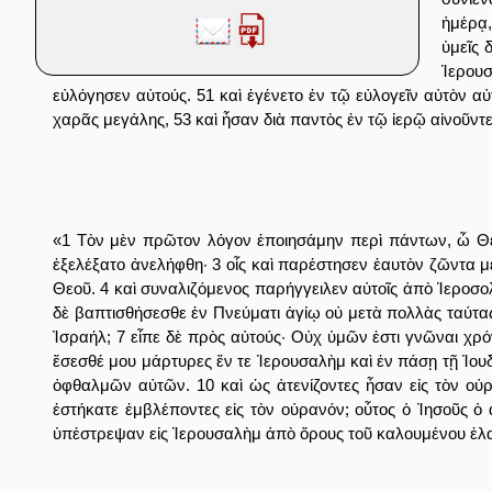
ἡμέρᾳ,
ὑμεῖς 
Ἱερου
εὐλόγησεν αὐτούς. 51 καὶ ἐγένετο ἐν τῷ εὐλογεῖν αὐτὸν α
χαρᾶς μεγάλης, 53 καὶ ἦσαν διὰ παντὸς ἐν τῷ ἱερῷ αἰνοῦντ
«1 Τὸν μὲν πρῶτον λόγον ἐποιησάμην περὶ πάντων, ὦ Θεόφ
ἐξελέξατο ἀνελήφθη· 3 οἷς καὶ παρέστησεν ἑαυτὸν ζῶντα με
Θεοῦ. 4 καὶ συναλιζόμενος παρήγγειλεν αὐτοῖς ἀπὸ Ἱεροσολ
δὲ βαπτισθήσεσθε ἐν Πνεύματι ἁγίῳ οὐ μετὰ πολλὰς ταύτας
Ἰσραήλ; 7 εἶπε δὲ πρὸς αὐτούς· Οὐχ ὑμῶν ἐστι γνῶναι χρόν
ἔσεσθέ μου μάρτυρες ἔν τε Ἱερουσαλὴμ καὶ ἐν πάσῃ τῇ Ἰου
ὀφθαλμῶν αὐτῶν. 10 καὶ ὡς ἀτενίζοντες ἦσαν εἰς τὸν οὐρα
ἑστήκατε ἐμβλέποντες εἰς τὸν οὐρανόν; οὗτος ὁ Ἰησοῦς ὁ
ὑπέστρεψαν εἰς Ἱερουσαλὴμ ἀπὸ ὄρους τοῦ καλουμένου ἐλαι