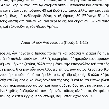
 47 καὶ κηρυχθῆναι ἐπὶ τῷ ὀνόματι αὐτοῦ μετάνοιαν καὶ ἄφεσιν 
δέ ἐστε μάρτυρες τούτων. 49 καὶ ἰδοὺ ἐγὼ ἀποστέλλω τὴν ἐπαγγελί
σαλήμ ἕως οὗ ἐνδύσησθε δύναμιν ἐξ ὕψους. 50 Ἐξήγαγε δὲ αὐτο
ὐτοὺς διέστη ἀπ' αὐτῶν καὶ ἀνεφέρετο εἰς τὸν οὐρανόν. 52 καὶ α
ες καὶ εὐλογοῦντες τὸν Θεόν. Ἀμήν».
Αποστολικόν Ανάγνωσμα (Πραξ. 1: 1-12)
ιλε, ὧν ἤρξατο ὁ Ἰησοῦς ποιεῖν τε καὶ διδάσκειν 2 ἄχρι ἧς ἡμέρ
τὰ τὸ παθεῖν αὐτὸν ἐν πολλοῖς τεκμηρίοις, δι' ἡμερῶν τεσσαράκον
ύμων μὴ χωρίζεσθαι, ἀλλὰ περιμένειν τὴν ἐπαγγελίαν τοῦ πατρὸς 
 ἡμέρας. 6 οἱ μὲν οὖν συνελθόντες ἐπηρώτων αὐτὸν λέγοντες· Κύρ
ους ἢ καιροὺς οὓς ὁ πατὴρ ἔθετο ἐν τῇ ἰδίᾳ ἐξουσίᾳ, 8 ἀλλὰ λήψ
δαίᾳ καὶ Σαμαρείᾳ καὶ ἕως ἐσχάτου τῆς γῆς. 9 καὶ ταῦτα εἰπὼν β
νὸν πορευομένου αὐτοῦ, καὶ ἰδοὺ ἄνδρες δύο παρειστήκεισαν αὐτοῖ
 ἀναληφθεὶς ἀφ'ὑμῶν εἰς τὸν οὐρανὸν, οὕτως ἐλεύσεται, ὃν τρόπ
ῶνος, ὅ ἐστιν ἐγγὺς Ἱερουσαλὴμ, σαββάτου ἔχον ὁδόν.».