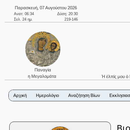
Παρασκευή, 07 Αυγούστου 2026
Ανατ: 06:34
Δύση: 20:30
Σελ. 24 ημ.
219-146
Παναγία
η Μεγαλομάτα
Ἡ ἐλπίς μου ὁ
Αρχική
Ημερολόγιο
Αναζήτηση Βίων
Εκκλησιασ
Βι