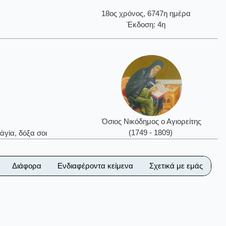
18ος χρόνος, 6747η ημέρα
Έκδοση: 4η
Όσιος Νικόδημος ο Αγιορείτης
(1749 - 1809)
ἁγία, δόξα σοι
Διάφορα
Ενδιαφέροντα κείμενα
Σχετικά με εμάς