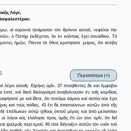
ικῆς Λόγε,
ἀσφαλεστέραν.
ω, οἱ οὐρανοὶ ἡτοίμασαν τὸν θρόνον αὐτοῦ, νεφέλαι τὴν
ν, ὁ Πατὴρ ἐκδέχεται, ὃν ἐν κόλποις ἔχει συναϊδιον, Τὸ
ρχοντες ἡμῶν, Πάντα τὰ ἔθνη κροτήσατε χείρας, ὅτι ἀνέβη
)
Περισσότερα (+)
λέγει αὐτοῖς· Εἰρήνη ὑμῖν. 37 πτοηθέντες δὲ καὶ ἔμφοβοι
 ἐστέ, καὶ διατί διαλογισμοὶ ἀναβαίνουσιν ἐν ταῖς καρδίαις
ηλαφήσατέ με καὶ ἴδετε, ὅτι πνεῦμα σάρκα καὶ ὀστέα οὐκ ἔχει
ῖρας καὶ τοὺς πόδας. 41 ἔτι δὲ ἀπιστούντων αὐτῶν ἀπὸ τῆς
ἱ δὲ ἐπέδωκαν αὐτῷ ἰχθύος ὀπτοῦ μέρος καὶ ἀπὸ μελισσίου
 οἱ λόγοι οὓς ἐλάλησα πρὸς ὑμᾶς ἔτι ὢν σὺν ὑμῖν, ὅτι δεῖ
 ψαλμοῖς περὶ ἐμοῦ. 45 τότε διήνοιξεν αὐτῶν τὸν νοῦν τοῦ
 ἔδει παθεῖν τὸν Χριστὸν καὶ ἀναστῆναι ἐκ νεκρῶν τῇ τρίτῃ