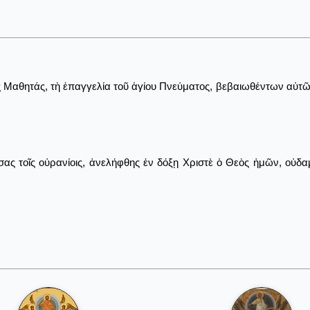
Μαθητάς, τὴ ἐπαγγελία τοῦ ἁγίου Πνεύματος, βεβαιωθέντων αὐτῶν δι
ας τοῖς οὐρανίοις, ἀνελήφθης ἐν δόξῃ Χριστὲ ὁ Θεὸς ἡμῶν, οὐδα