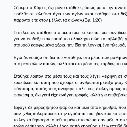
Σήμερα ο Κύριος όχι μόνο στάθηκε, όπως μετά την ανάσ
εισήλθε στ' αληθινά άγια των αγίων «και εκάθησε στα δε
παρόντα είτε στον μέλλοντα αιώνα».(Εφ. 1:20)
Γιατί λοιπόν στάθηκε στο μέσο τους κι' έπειτα τους συνόδε
για να επιδείξει τον εαυτό του ολόκληρο σώο και αβλαβή,
σταυρού καρφωμένα χέρια, την ίδια τη λογχισμένη πλευρά
Εγώ δε νομίζω ότι δια του «στάθηκε στο μέσο των μαθητών» 
στο μέσο όλων αυτών, αλλά και στο μέσο της καρδιάς του κα
Στάθηκε λοιπόν στο μέσο τους και τους λέγει, «ειρήνη σε 
ευσέβειας και αυτή που έχουμε οι άνθρωποι μεταξύ μας. Κ
φάντασμα, αυτός τους ανέφερε πάλι τους διαλογισμούς της
φαγώσιμο, όχι γιατί είχε ανάγκη τροφής, αλλά για επιβεβα
Έφαγε δε μέρος ψητού ψαριού και μέλι από κηρύθρα, που 
σαν ιχθύς κολυμπούσε στην υγρότητα του ηδονικού και εμπα
το λογικό θησαυρό τοποθετημένο στο σώμα σαν μέλι στη κη
τρώει ολόκληρο, αλλά μέρος «από κηρύθρα μέλι» επειδή δεν