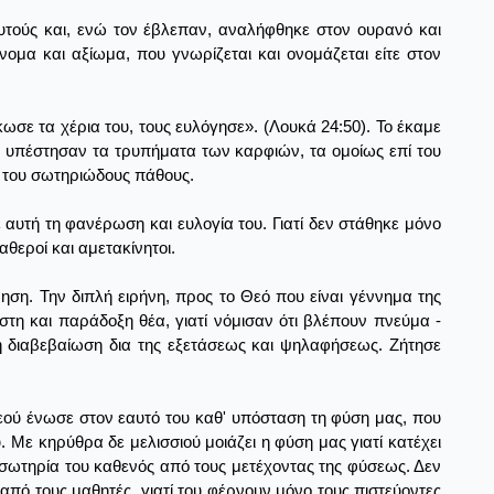
τούς και, ενώ τον έβλεπαν, αναλήφθηκε στον ουρανό και
ομα και αξίωμα, που γνωρίζεται και ονομάζεται είτε στον
κωσε τα χέρια του, τους ευλόγησε». (Λουκά 24:50). Το έκαμε
ου υπέστησαν τα τρυπήματα των καρφιών, τα ομοίως επί του
η του σωτηριώδους πάθους.
ε αυτή τη φανέρωση και ευλογία του. Γιατί δεν στάθηκε μόνο
αθεροί και αμετακίνητοι.
νηση. Την διπλή ειρήνη, προς το Θεό που είναι γέννημα της
στη και παράδοξη θέα, γιατί νόμισαν ότι βλέπουν πνεύμα -
 τη διαβεβαίωση δια της εξετάσεως και ψηλαφήσεως. Ζήτησε
εού ένωσε στον εαυτό του καθ' υπόσταση τη φύση μας, που
 Με κηρύθρα δε μελισσιού μοιάζει η φύση μας γιατί κατέχει
 σωτηρία του καθενός από τους μετέχοντας της φύσεως. Δεν
από τους μαθητές, γιατί του φέρνουν μόνο τους πιστεύοντες