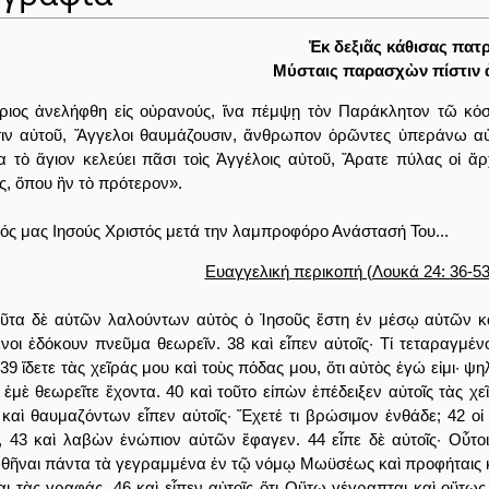
Ἐκ δεξιᾶς κάθισας πατρ
Μύσταις παρασχὼν πίστιν 
ιος ἀνελήφθη εἰς οὐρανούς, ἵνα πέμψῃ τὸν Παράκλητον τῶ κόσμ
ιν αὐτοῦ, Ἄγγελοι θαυμάζουσιν, ἄνθρωπον ὁρῶντες ὑπεράνω αὐτῶ
 τὸ ἅγιον κελεύει πᾶσι τοὶς Ἀγγέλοις αὐτοῦ, Ἄρατε πύλας οἱ ἄ
ς, ὅπου ἣν τὸ πρότερον».
ός μας Ιησούς Χριστός μετά την λαμπροφόρο Ανάστασή Του...
Ευαγγελική περικοπή (Λουκά 24: 36-53
ῦτα δὲ αὐτῶν λαλούντων αὐτὸς ὁ Ἰησοῦς ἔστη ἐν μέσῳ αὐτῶν καὶ 
νοι ἐδόκουν πνεῦμα θεωρεῖν. 38 καὶ εἶπεν αὐτοῖς· Τί τεταραγμένοι
39 ἴδετε τὰς χεῖράς μου καὶ τοὺς πόδας μου, ὅτι αὐτὸς ἐγώ εἰμι· ψ
ἐμὲ θεωρεῖτε ἔχοντα. 40 καὶ τοῦτο εἰπὼν ἐπέδειξεν αὐτοῖς τὰς χε
καὶ θαυμαζόντων εἶπεν αὐτοῖς· Ἔχετέ τι βρώσιμον ἐνθάδε; 42 ο
, 43 καὶ λαβὼν ἐνώπιον αὐτῶν ἔφαγεν. 44 εἶπε δὲ αὐτοῖς· Οὗτοι
ῆναι πάντα τὰ γεγραμμένα ἐν τῷ νόμῳ Μωϋσέως καὶ προφήταις καὶ
αι τὰς γραφάς, 46 καὶ εἶπεν αὐτοῖς ὅτι Οὕτω γέγραπται καὶ οὕτως