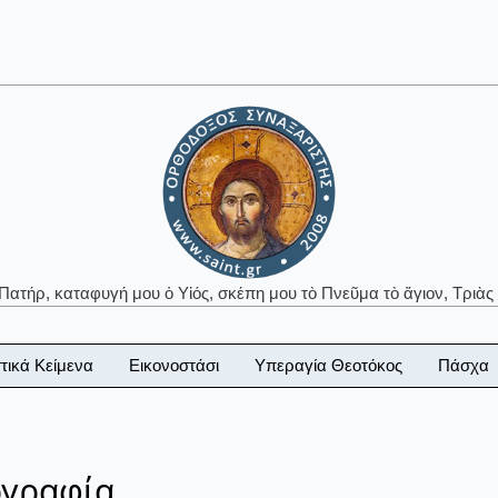
 Πατήρ, καταφυγή μου ὁ Υἱός, σκέπη μου τὸ Πνεῦμα τὸ ἅγιον, Τριὰς 
τικά Κείμενα
Εικονοστάσι
Υπεραγία Θεοτόκος
Πάσχα
ογραφία