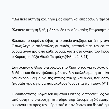
«Βλέπετε αυτή τη κοινή για μας εορτή και ευφροσύνη, την 
Βλέπετε αυτή τη ζωή, μάλλον δε την αθανασία; Επιφάνηκε 
Βλέπετε το ουράνιο ύψος, στο οποίο ανέβηκε κατά την αν
Όπως λέγει ο απόστολος γι' αυτόν, «εταπείνωσε τον εαυτό
όνομα ανώτερο από κάθε όνομα, ώστε στο όνομα του Ιησού 
ο Κύριος σε δόξα Θεού Πατρός».(Φιλιπ. 2: 8-11).
Εάν λοιπόν ο Θεός υπερύψωσε το Χριστό του για το λόγο ότι
δοξάσει και θα ανυψώσει εμάς, αν δεν επιλέξωμε τη ταπεί
δεν ακολουθούμε δια της στενής πύλης και οδού, που οδηγ
(παράδειγμα), για να παρακολουθήσουμε τα ίχνη του». (Α' Π
Η ενυπόστατος Σοφία του υψίστου Πατρός, ο προαιώνιος Λ
από αυτή την υπεροχή. Γιατί τώρα γιορτάζουμε τη διάβαση,
ουρανού και προς τον πέρα από αυτόν θρόνο του δεσπότη 