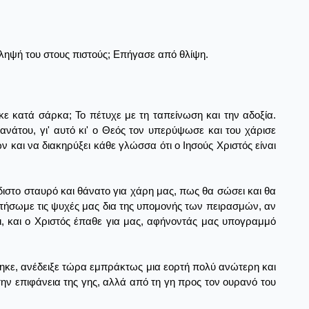
άληψή του στους πιστούς; Επήγασε από θλίψη.
ε κατά σάρκα; Το πέτυχε με τη ταπείνωση και την αδοξία.
ανάτου, γι' αυτό κι' ο Θεός τον υπερύψωσε και του χάρισε
και να διακηρύξει κάθε γλώσσα ότι ο Ιησούς Χριστός είναι
ίδιστο σταυρό και θάνατο για χάρη μας, πως θα σώσει και θα
κτήσωμε τις ψυχές μας δια της υπομονής των πειρασμών, αν
τι, και ο Χριστός έπαθε για μας, αφήνοντάς μας υπογραμμό
ηκε, ανέδειξε τώρα εμπράκτως μια εορτή πολύ ανώτερη και
την επιφάνεια της γης, αλλά από τη γη προς τον ουρανό του