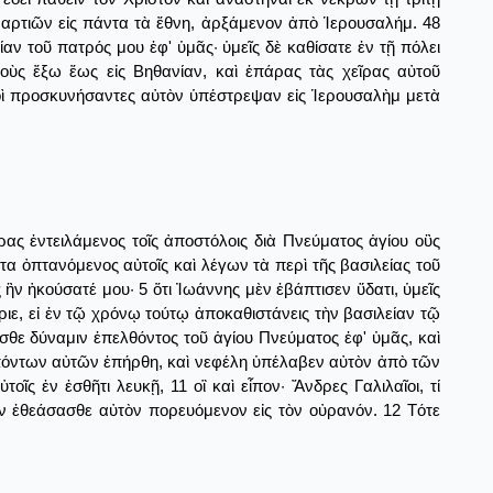
ἁμαρτιῶν εἰς πάντα τὰ ἔθνη, ἀρξάμενον ἀπὸ Ἱερουσαλήμ. 48
αν τοῦ πατρός μου ἐφ' ὑμᾶς· ὑμεῖς δὲ καθίσατε ἐν τῇ πόλει
ὺς ἔξω ἕως εἰς Βηθανίαν, καὶ ἐπάρας τὰς χεῖρας αὐτοῦ
ὐτοὶ προσκυνήσαντες αὐτὸν ὑπέστρεψαν εἰς Ἱερουσαλὴμ μετὰ
ας ἐντειλάμενος τοῖς ἀποστόλοις διὰ Πνεύματος ἁγίου οὓς
τα ὀπτανόμενος αὐτοῖς καὶ λέγων τὰ περὶ τῆς βασιλείας τοῦ
ἣν ἠκούσατέ μου· 5 ὅτι Ἰωάννης μὲν ἐβάπτισεν ὕδατι, ὑμεῖς
ιε, εἰ ἐν τῷ χρόνῳ τούτῳ ἀποκαθιστάνεις τὴν βασιλείαν τῷ
εσθε δύναμιν ἐπελθόντος τοῦ ἁγίου Πνεύματος ἐφ' ὑμᾶς, καὶ
λεπόντων αὐτῶν ἐπήρθη, καὶ νεφέλη ὑπέλαβεν αὐτὸν ἀπὸ τῶν
ς ἐν ἐσθῆτι λευκῇ, 11 οἳ καὶ εἶπον· Ἄνδρες Γαλιλαῖοι, τί
ον ἐθεάσασθε αὐτὸν πορευόμενον εἰς τὸν οὐρανόν. 12 Τότε