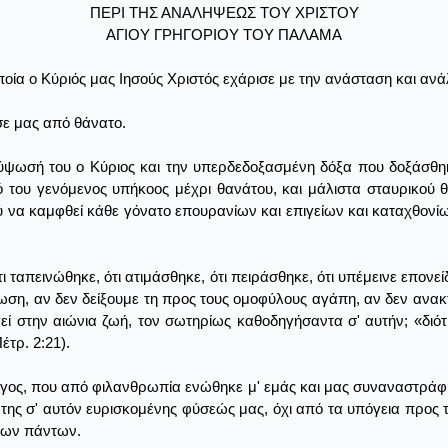
ΠΕΡΙ ΤΗΣ ΑΝΑΛΗΨΕΩΣ ΤΟΥ ΧΡΙΣΤΟΥ
ΑΓΙΟΥ ΓΡΗΓΟΡΙΟΥ ΤΟΥ ΠΑΛΑΜΑ
οποία ο Κύριός μας Ιησούς Χριστός εχάρισε με την ανάσταση και αν
σε μας από θάνατο.
ύψωσή του ο Κύριος και την υπερδεδοξασμένη δόξα που δοξάσθηκ
 του γενόμενος υπήκοος μέχρι θανάτου, και μάλιστα σταυρικού θ
να καμφθεί κάθε γόνατο επουρανίων και επιγείων και καταχθονίων 
 ταπεινώθηκε, ότι ατιμάσθηκε, ότι πειράσθηκε, ότι υπέμεινε επονε
νωση, αν δεν δείξουμε τη προς τους ομοφύλους αγάπη, αν δεν ανα
εί στην αιώνια ζωή, τον σωτηρίως καθοδηγήσαντα σ' αυτήν; «διό
έτρ. 2:21).
όγος, που από φιλανθρωπία ενώθηκε μ' εμάς και μας συναναστράφ
 της σ' αυτόν ευρισκομένης φύσεώς μας, όχι από τα υπόγεια προς 
των πάντων.