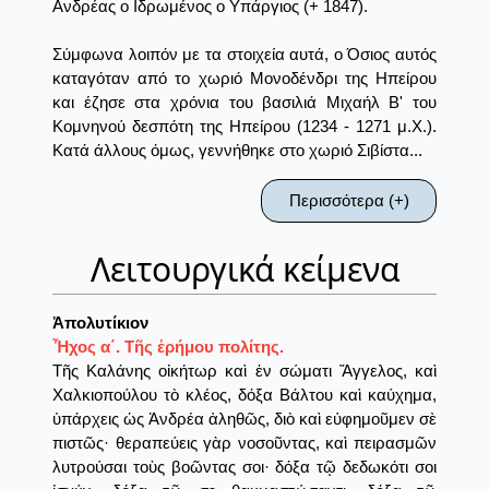
Ανδρέας ο Ιδρωμένος ο Υπάργιος (+ 1847).
Σύμφωνα λοιπόν με τα στοιχεία αυτά, ο Όσιος αυτός
καταγόταν από το χωριό Μονοδένδρι της Ηπείρου
και έζησε στα χρόνια του βασιλιά Μιχαήλ Β' του
Κομνηνού δεσπότη της Ηπείρου (1234 - 1271 μ.Χ.).
Κατά άλλους όμως, γεννήθηκε στο χωριό Σιβίστα...
Περισσότερα (+)
Λειτουργικά κείμενα
Ἀπολυτίκιον
Ἦχος α΄. Τῆς ἐρήμου πολίτης.
Τῆς Καλάνης οἰκήτωρ καὶ ἐν σώματι Ἄγγελος, καὶ
Χαλκιοπούλου τὸ κλέος, δόξα Βάλτου καὶ καύχημα,
ὑπάρχεις ὡς Ἀνδρέα ἀληθῶς, διὸ καὶ εὐφημοῦμεν σὲ
πιστῶς· θεραπεύεις γὰρ νοσοῦντας, καὶ πειρασμῶν
λυτρούσαι τοὺς βοῶντας σοι· δόξα τῷ δεδωκότι σοι