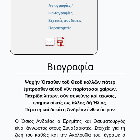
Αγιογραφίες /
Φωτογραφίες
Σχετικές συνδέσεις
Παραπομπές
Βιογραφία
Ψυχὴν Ὄπισθεν τοῦ Θεοῦ κολλῶν πάτερ
ἔμπροσθεν αὐτοῦ νῦν παρίστασαι χαίρων.
Πατρίδα λιπών, σὺν συνεύνῳ καὶ τέκνοις,
ἔρημον οἰκεῖς ὡς ἃλλος δὴ Ἠλίας.
Πέμπτη καὶ δεκάτη Ἀνδρέαν ἔνθεν ἀειραν.
Ο Όσιος Ανδρέας ο Ερημίτης και Θαυματουργός
είναι άγνωστος στους Συναξαριστές. Στοιχεία για τη
ζωή του καθώς και την Ακολουθία του, έγραψε ο