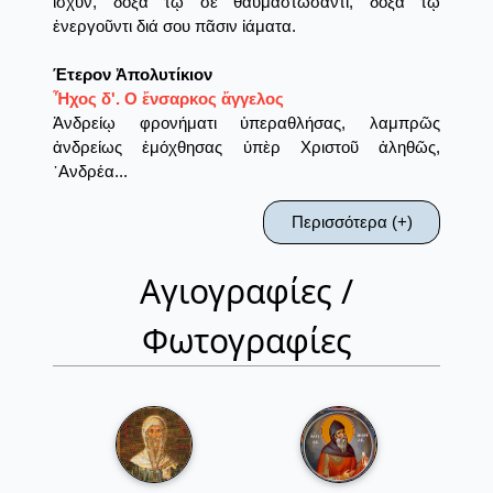
ἰσχύν, δόξα τῷ σε θαυμαστώσαντι, δόξα τῷ
ἐνεργοῦντι διά σου πᾶσιν ἰάματα.
Έτερον Ἀπολυτίκιον
Ἦχος δ'. Ο ἔνσαρκος ἄγγελος
Ἀνδρείῳ φρονήματι ὑπεραθλήσας, λαμπρῶς
ἀνδρείως ἐμόχθησας ὑπὲρ Χριστοῦ ἀληθῶς,
᾿Ανδρέα...
Περισσότερα (+)
Αγιογραφίες /
Φωτογραφίες