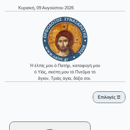
Κυριακή, 09 Αυγούστου 2026
Ἡ ἐλπίς μου ὁ Πατήρ, καταφυγή μου
ὁ Υἱός, σκέπη μου τὸ Πνεῦμα τὸ
ἅγιον, Τριὰς ἁγία, δόξα σοι.
Επιλογές ☰