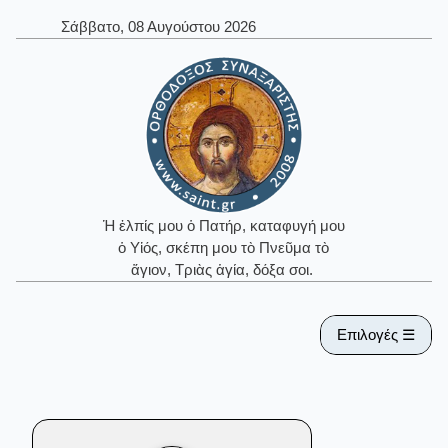
Σάββατο, 08 Αυγούστου 2026
Ἡ ἐλπίς μου ὁ Πατήρ, καταφυγή μου
ὁ Υἱός, σκέπη μου τὸ Πνεῦμα τὸ
ἅγιον, Τριὰς ἁγία, δόξα σοι.
Επιλογές ☰