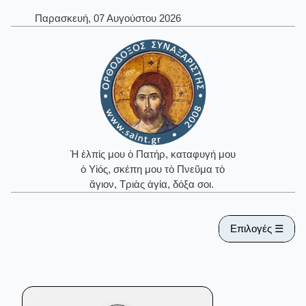
Παρασκευή, 07 Αυγούστου 2026
Ἡ ἐλπίς μου ὁ Πατήρ, καταφυγή μου
ὁ Υἱός, σκέπη μου τὸ Πνεῦμα τὸ
ἅγιον, Τριὰς ἁγία, δόξα σοι.
Επιλογές ☰