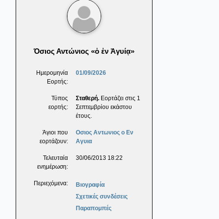
Όσιος Αντώνιος «ὁ ἐν Ἀγυίᾳ»
Ημερομηνία
01/09/2026
Εορτής:
Τύπος
Σταθερή.
Εορτάζει στις 1
εορτής:
Σεπτεμβρίου εκάστου
έτους.
Άγιοι που
Οσιος Αντωνιος ο Εν
εορτάζουν:
Αγυια
Τελευταία
30/06/2013 18:22
ενημέρωση:
Περιεχόμενα:
Βιογραφία
Σχετικές συνδέσεις
Παραπομπές