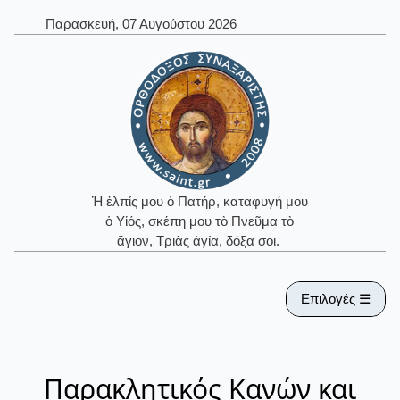
Παρασκευή, 07 Αυγούστου 2026
Ἡ ἐλπίς μου ὁ Πατήρ, καταφυγή μου
ὁ Υἱός, σκέπη μου τὸ Πνεῦμα τὸ
ἅγιον, Τριὰς ἁγία, δόξα σοι.
Επιλογές ☰
Παρακλητικός Κανών και