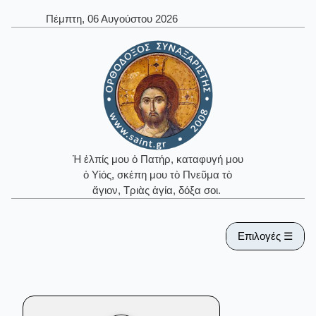
Πέμπτη, 06 Αυγούστου 2026
Ἡ ἐλπίς μου ὁ Πατήρ, καταφυγή μου
ὁ Υἱός, σκέπη μου τὸ Πνεῦμα τὸ
ἅγιον, Τριὰς ἁγία, δόξα σοι.
Επιλογές ☰