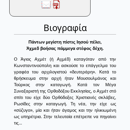
Βιογραφία
Πάντων μεγίστη πίστις Iησού πέλει,
Άχμεδ βοήσας πάμμεγα στέφος δέχη.
Ο Άγιος Αχμέτ (ή Αχμέδ) καταγόταν από την
Κωνσταντινούπολη και ασκούσε το επάγγελμα του
γραφέα του αρχιλογιστού «δευτεράρη». Κατά το
θρήσκευμα στην αρχή ήταν Μουσουλμάνος και
Τούρκος στην καταγωγή. Κατά τον Μέγα
Συναξαριστή της Ορθοδόξου Εκκλησίας, ο Αχμέτ στό
σπίτι του είχε δύο Ορθόδοξες Χριστιανές σκλάβες,
Ρωσίδες στην καταγωγή. Τη νέα, την είχε ως
«σύζυγο», μία και ήταν άγαμος και την ηλικιωμένη
ως υπηρέτρια. Στην τελευταία επέτρεπε να πηγαίνει
τις...