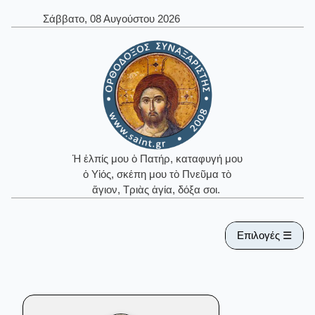
Σάββατο, 08 Αυγούστου 2026
Ἡ ἐλπίς μου ὁ Πατήρ, καταφυγή μου
ὁ Υἱός, σκέπη μου τὸ Πνεῦμα τὸ
ἅγιον, Τριὰς ἁγία, δόξα σοι.
Επιλογές ☰