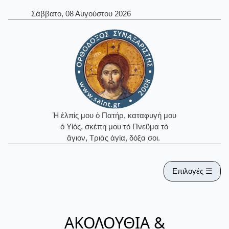
Σάββατο, 08 Αυγούστου 2026
Ἡ ἐλπίς μου ὁ Πατήρ, καταφυγή μου
ὁ Υἱός, σκέπη μου τὸ Πνεῦμα τὸ
ἅγιον, Τριὰς ἁγία, δόξα σοι.
Επιλογές ☰
ΑΚΟΛΟΥΘΙΑ &