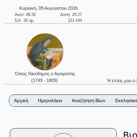
Κυριακή, 09 Αυγούστου 2026
Ανατ: 06:35
Δύση: 20:27
Σελ. 26 ημ.
221-144
Όσιος Νικόδημος ο Αγιορείτης
(1749 - 1809)
Ἡ ἐλπίς μου ὁ
Αρχική
Ημερολόγιο
Αναζήτηση Βίων
Εκκλησιασ
Βι