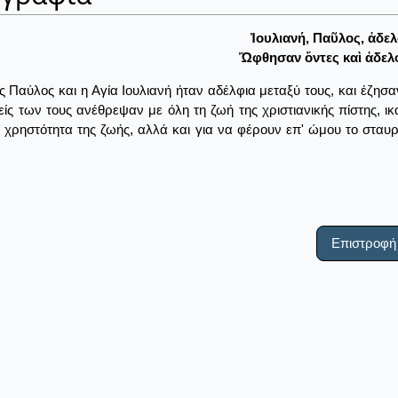
Ἰουλιανή, Παῦλος, ἀδελ
Ὤφθησαν ὄντες καὶ ἀδελφ
ς Παύλος και η Αγία Ιουλιανή ήταν αδέλφια μεταξύ τους, και έζησα
είς των τους ανέθρεψαν με όλη τη ζωή της χριστιανικής πίστης, ικ
 χρηστότητα της ζωής, αλλά και για να φέρουν επ' ώμου το σταυρό τ
Επιστροφή