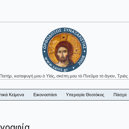
 Πατήρ, καταφυγή μου ὁ Υἱός, σκέπη μου τὸ Πνεῦμα τὸ ἅγιον, Τριὰς 
τικά Κείμενα
Εικονοστάσι
Υπεραγία Θεοτόκος
Πάσχα
ογραφία