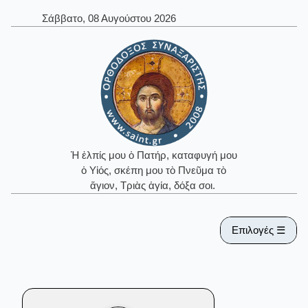
Σάββατο, 08 Αυγούστου 2026
Ἡ ἐλπίς μου ὁ Πατήρ, καταφυγή μου
ὁ Υἱός, σκέπη μου τὸ Πνεῦμα τὸ
ἅγιον, Τριὰς ἁγία, δόξα σοι.
Επιλογές ☰