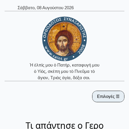
Σάββατο, 08 Αυγούστου 2026
Ἡ ἐλπίς μου ὁ Πατήρ, καταφυγή μου
ὁ Υἱός, σκέπη μου τὸ Πνεῦμα τὸ
ἅγιον, Τριὰς ἁγία, δόξα σοι.
Επιλογές ☰
Τι απάντησε ο Γερο