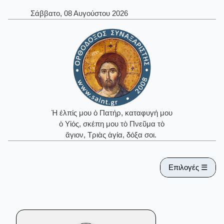
Σάββατο, 08 Αυγούστου 2026
Ἡ ἐλπίς μου ὁ Πατήρ, καταφυγή μου
ὁ Υἱός, σκέπη μου τὸ Πνεῦμα τὸ
ἅγιον, Τριὰς ἁγία, δόξα σοι.
Επιλογές ☰