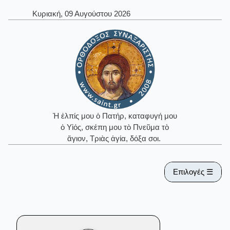
Κυριακή, 09 Αυγούστου 2026
Ἡ ἐλπίς μου ὁ Πατήρ, καταφυγή μου
ὁ Υἱός, σκέπη μου τὸ Πνεῦμα τὸ
ἅγιον, Τριὰς ἁγία, δόξα σοι.
Επιλογές ☰