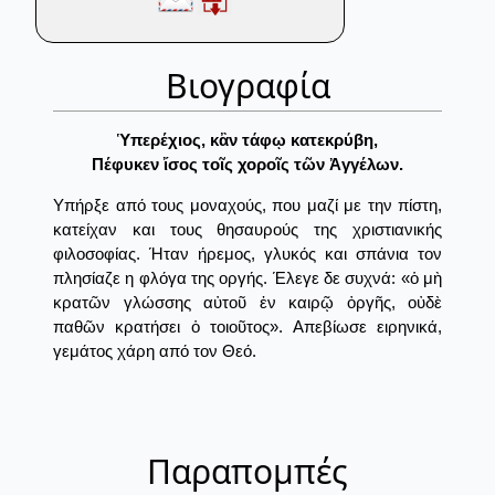
Βιογραφία
Ὑπερέχιος, κἂν τάφῳ κατεκρύβη,
Πέφυκεν ἴσος τοῖς χοροῖς τῶν Ἀγγέλων.
Υπήρξε από τους μοναχούς, που μαζί με την πίστη,
κατείχαν και τους θησαυρούς της χριστιανικής
φιλοσοφίας. Ήταν ήρεμος, γλυκός και σπάνια τον
πλησίαζε η φλόγα της οργής. Έλεγε δε συχνά: «ὁ μὴ
κρατῶν γλώσσης αὐτοῦ ἐν καιρῷ ὀργῆς, οὐδὲ
παθῶν κρατήσει ὁ τοιοῦτος». Απεβίωσε ειρηνικά,
γεμάτος χάρη από τον Θεό.
Παραπομπές