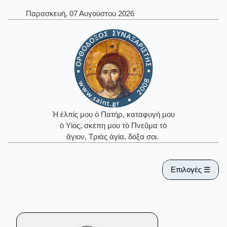
Παρασκευή, 07 Αυγούστου 2026
Ἡ ἐλπίς μου ὁ Πατήρ, καταφυγή μου
ὁ Υἱός, σκέπη μου τὸ Πνεῦμα τὸ
ἅγιον, Τριὰς ἁγία, δόξα σοι.
Επιλογές ☰