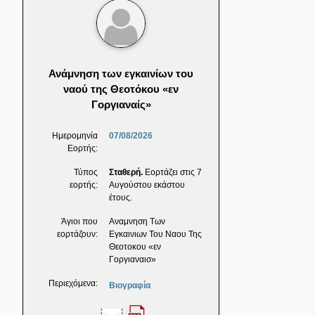
Ανάμνηση των εγκαινίων του
ναού της Θεοτόκου «εν
Γοργιαναίς»
Ημερομηνία
07/08/2026
Εορτής:
Τύπος
Σταθερή.
Εορτάζει στις 7
εορτής:
Αυγούστου εκάστου
έτους.
Άγιοι που
Αναμνηση Των
εορτάζουν:
Εγκαινιων Του Ναου Της
Θεοτοκου «εν
Γοργιαναισ»
Περιεχόμενα:
Βιογραφία