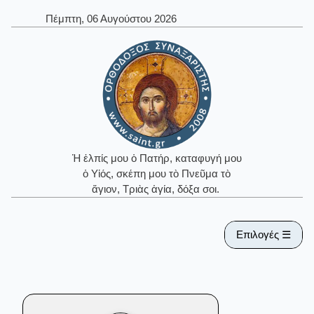
Πέμπτη, 06 Αυγούστου 2026
Ἡ ἐλπίς μου ὁ Πατήρ, καταφυγή μου
ὁ Υἱός, σκέπη μου τὸ Πνεῦμα τὸ
ἅγιον, Τριὰς ἁγία, δόξα σοι.
Επιλογές ☰