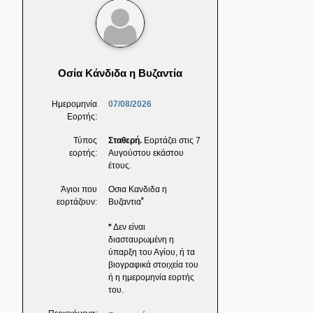
Οσία Κάνδιδα η Βυζαντία
Ημερομηνία
07/08/2026
Εορτής:
Τύπος
Σταθερή.
Εορτάζει στις 7
εορτής:
Αυγούστου εκάστου
έτους.
Άγιοι που
Οσια Κανδιδα η
*
εορτάζουν:
Βυζαντια
*
Δεν είναι
διασταυρωμένη η
ύπαρξη του Αγίου, ή τα
βιογραφικά στοιχεία του
ή η ημερομηνία εορτής
του.