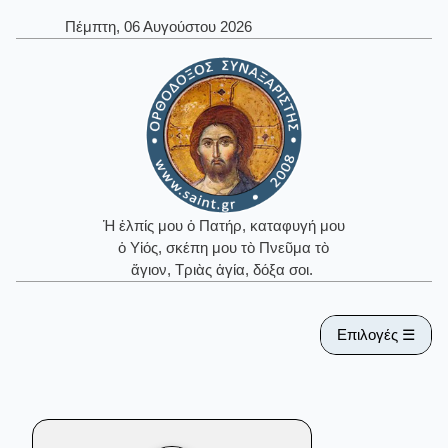
Πέμπτη, 06 Αυγούστου 2026
Ἡ ἐλπίς μου ὁ Πατήρ, καταφυγή μου
ὁ Υἱός, σκέπη μου τὸ Πνεῦμα τὸ
ἅγιον, Τριὰς ἁγία, δόξα σοι.
Επιλογές ☰