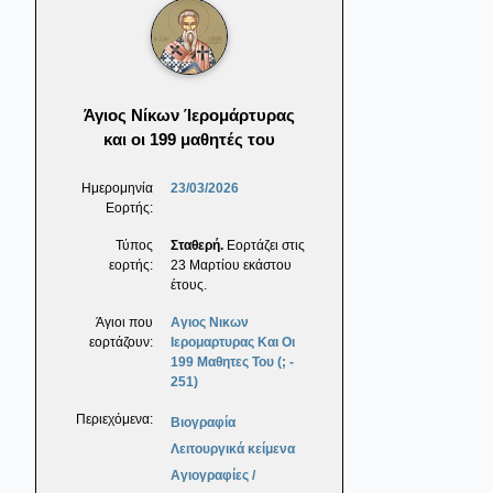
Άγιος Νίκων Ίερομάρτυρας
και οι 199 μαθητές του
Ημερομηνία
23/03/2026
Εορτής:
Τύπος
Σταθερή.
Εορτάζει στις
εορτής:
23 Μαρτίου εκάστου
έτους.
Άγιοι που
Αγιος Νικων
εορτάζουν:
Ιερομαρτυρας Και Οι
199 Μαθητες Του (; -
251)
Περιεχόμενα:
Βιογραφία
Λειτουργικά κείμενα
Αγιογραφίες /