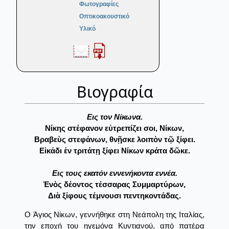
Φωτογραφίες
Οπτικοακουστικό
Υλικό
Βιογραφία
Eις τον Nίκωνα.
Νίκης στέφανον εὐτρεπίζει σοι, Νίκων,
Βραβεὺς στεφάνων, θνῇσκε λοιπὸν τῷ ξίφει.
Εἰκάδι ἐν τριτάτῃ ξίφει Νίκων κράτα δῶκε.
Eις τους εκατόν εννενήκοντα εννέα.
Ἑνὸς δέοντος τέσσαρας Συμμαρτύρων,
Διὰ ξίφους τέμνουσι πεντηκοντάδας.
O Άγιος Νίκων, γεννήθηκε στη Νεάπολη της Ιταλίας,
την εποχή του ηγεμόνα Κυντιανού, από πατέρα