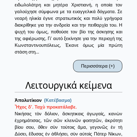
ειδωλολάτρη και μητέρα Χριστιανή, η οποία τον
γαλούχησε σύμφωνα με τα ευαγγελικά δόγματα. Σε
νεαρή ηλικία έγινε στρατιωτικός και πολύ γρήγορα
διακρίθηκε για την ανδρεία και την πειθαρχία του. Η
ψυχή του όμως, ποθούσε τον βίο της άσκησης και
της αφιέρωσης. Γι' αυτό ξεκίνησε για την περιοχή της
Κωνσταντινουπόλεως, Έκανε όμως μία πρώτη
στάση στη...
Περισσότερα (+)
Λειτουργικά κείμενα
Ἀπολυτίκιον
(Κατέβασμα)
Ἦχος δ’. Ταχὺ προκατάλαβε.
Νικήσας τὸν δόλιον, ἄσκητικαις ἀγωγαίς, κανὼν
ἐχρημάτισας, τῶν σῶν κλεινῶν φοιτητῶν, ἀκρότητι
βίου σου, ὅθεν σὺν τούτοις ἅμα, γεγονῶς ἐν τὴ
Δύσει, ἔδυσας ἐν ἀθλήσει, σὺν αὐτοὶς Πάτερ Νίκων,