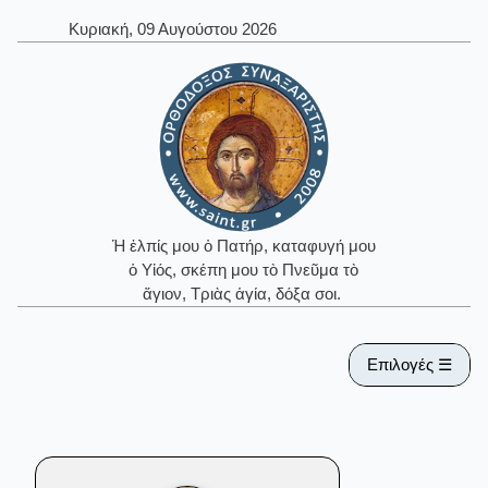
Κυριακή, 09 Αυγούστου 2026
Ἡ ἐλπίς μου ὁ Πατήρ, καταφυγή μου
ὁ Υἱός, σκέπη μου τὸ Πνεῦμα τὸ
ἅγιον, Τριὰς ἁγία, δόξα σοι.
Επιλογές ☰