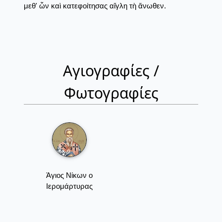
μεθ' ὧν καὶ κατεφοίτησας αἴγλη τὴ ἄνωθεν.
Αγιογραφίες /
Φωτογραφίες
Άγιος Νίκων ο
Ιερομάρτυρας