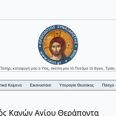
 Πατήρ, καταφυγή μου ὁ Υἱός, σκέπη μου τὸ Πνεῦμα τὸ ἅγιον, Τριὰς 
τικά Κείμενα
Εικονοστάσι
Υπεραγία Θεοτόκος
Πάσχα
κός Κανών Αγίου Θεράποντα