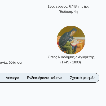
18ος χρόνος, 6748η ημέρα
Έκδοση: 4η
Όσιος Νικόδημος ο Αγιορείτης
(1749 - 1809)
ἁγία, δόξα σοι
Διάφορα
Ενδιαφέροντα κείμενα
Σχετικά με εμάς