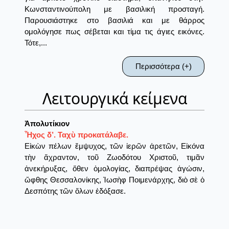
Κωνσταντινούπολη με βασιλική προσταγή.
Παρουσιάστηκε στο βασιλιά και με θάρρος
ομολόγησε πως σέβεται και τίμα τις άγιες εικόνες.
Τότε,...
Περισσότερα (+)
Λειτουργικά κείμενα
Ἀπολυτίκιον
Ἦχος δ’. Ταχὺ προκατάλαβε.
Εἰκὼν πέλων ἔμψυχος, τῶν ἱερῶν ἀρετῶν, Εἰκόνα
τὴν ἄχραντον, τοῦ Ζωοδότου Χριστοῦ, τιμᾶν
ἀνεκήρυξας, ὅθεν ὁμολογίας, διαπρέψας ἀγώσιν,
ὤφθης Θεσσαλονίκης, Ἰωσὴφ Ποιμενάρχης, διὸ σὲ ὁ
Δεσπότης τῶν ὅλων ἐδόξασε.