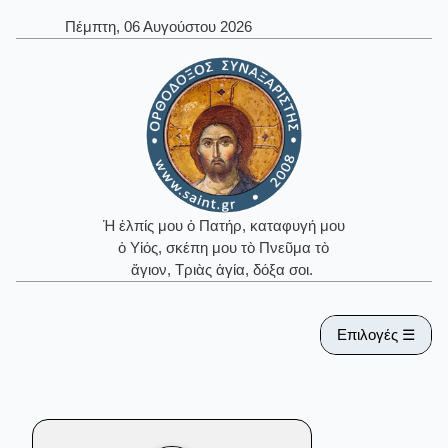
Πέμπτη, 06 Αυγούστου 2026
Ἡ ἐλπίς μου ὁ Πατήρ, καταφυγή μου
ὁ Υἱός, σκέπη μου τὸ Πνεῦμα τὸ
ἅγιον, Τριὰς ἁγία, δόξα σοι.
Επιλογές ☰