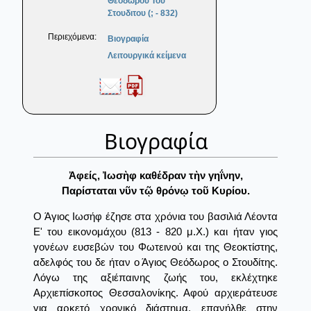
Θεοδωρου Του
Στουδιτου (; - 832)
Περιεχόμενα:
Βιογραφία
Λειτουργικά κείμενα
Βιογραφία
Ἀφείς, Ἰωσὴφ καθέδραν τὴν γηΐνην,
Παρίσταται νῦν τῷ θρόνῳ τοῦ Κυρίου.
Ο Άγιος Ιωσήφ έζησε στα χρόνια του βασιλιά Λέοντα
Ε' του εικονομάχου (813 - 820 μ.Χ.) και ήταν γιος
γονέων ευσεβών του Φωτεινού και της Θεοκτίστης,
αδελφός του δε ήταν ο Άγιος Θεόδωρος ο Στουδίτης.
Λόγω της αξιέπαινης ζωής του, εκλέχτηκε
Αρχιεπίσκοπος Θεσσαλονίκης. Αφού αρχιεράτευσε
για αρκετό χρονικό διάστημα, επανήλθε στην