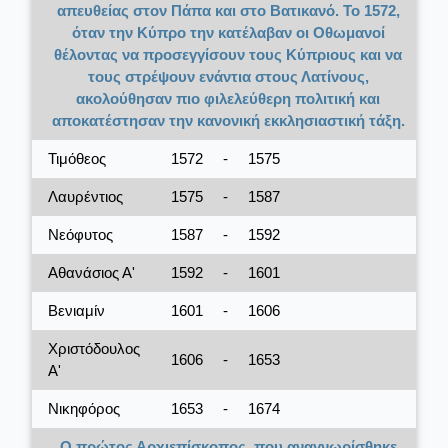
απευθείας στον Πάπα και στο Βατικανό. Το 1572,
όταν την Κύπρο την κατέλαβαν οι Οθωμανοί
θέλοντας να προσεγγίσουν τους Κύπριους και να
τους στρέψουν ενάντια στους Λατίνους,
ακολούθησαν πιο φιλελεύθερη πολιτική και
αποκατέστησαν την κανονική εκκλησιαστική τάξη.
Τιμόθεος
1572
-
1575
Λαυρέντιος
1575
-
1587
Νεόφυτος
1587
-
1592
Αθανάσιος Α'
1592
-
1601
Βενιαμίν
1601
-
1606
Χριστόδουλος
1606
-
1653
Α'
Νικηφόρος
1653
-
1674
Ο πρώτος Αρχιεπίσκοπος, που αναγνωρίσθηκε