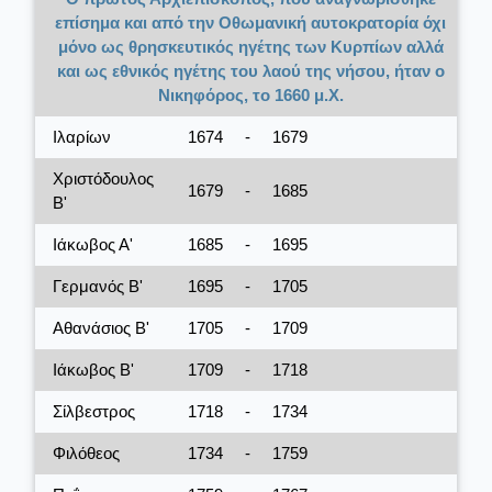
επίσημα και από την Οθωμανική αυτοκρατορία όχι
μόνο ως θρησκευτικός ηγέτης των Κυρπίων αλλά
και ως εθνικός ηγέτης του λαού της νήσου, ήταν ο
Νικηφόρος, το 1660 μ.Χ.
Ιλαρίων
1674
-
1679
Χριστόδουλος
1679
-
1685
Β'
Ιάκωβος Α'
1685
-
1695
Γερμανός Β'
1695
-
1705
Αθανάσιος Β'
1705
-
1709
Ιάκωβος Β'
1709
-
1718
Σίλβεστρος
1718
-
1734
Φιλόθεος
1734
-
1759