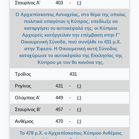
Σταυρίνος Α'
403
-
(;)
O Αρχιεπίσκοπος Αντιοχείας, στο θέμα της οποίας
πολιτικά υπαγόταν η Κύπρος, επεδίωξε να
καταργήσει το αυτοκέφαλό της, οι Κύπριοι
Αρχιερείς κατήγγειλαν την επέμβαση στην Γ'
Οικουμενική Σύνοδο, πού συνήλθε το 431 μ.Χ.
στην Έφεσο. Η Οικουμενική αυτή Σύνοδος
κατοχύρωσε το αυτοκέφαλο της Εκκλησίας της
Κύπρου με τον 8ο κανόνα της.
Τροΐλος
431
Ρηγίνος
431
-
(;)
Ολύμπιος Α'
449
-
(;)
Σταυρίνος Β'
457
-
(;)
Ανθέμιος
470
-
(;)
Το 478 μ.Χ. ο Αρχιεπίσκοπος Κύπρου Ανθέμιος