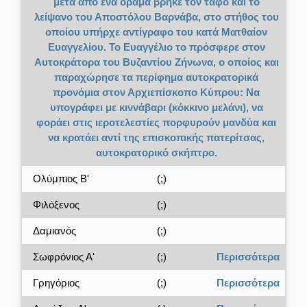
μετά από ένα όραμα βρήκε τον τάφο και το
λείψανο του Αποστόλου Βαρνάβα, στο στήθος του
οποίου υπήρχε αντίγραφο του κατά Ματθαίον
Ευαγγελίου. Το Ευαγγέλιο το πρόσφερε στον
Αυτοκράτορα του Βυζαντίου Ζήνωνα, ο οποίος και
παραχώρησε τα περίφημα αυτοκρατορικά
προνόμια στον Αρχιεπίσκοπο Κύπρου: Να
υπογράφει με κιννάβαρι (κόκκινο μελάνι), να
φοράει στις ιεροτελεστίες πορφυρούν μανδύα και
να κρατάει αντί της επισκοπικής πατερίτσας,
αυτοκρατορικό σκήπτρο.
Ολύμπιος Β'
(;)
Φιλόξενος
(;)
Δαμιανός
(;)
Σωφρόνιος Α'
(;)
Περισσότερα
Γρηγόριος
(;)
Περισσότερα