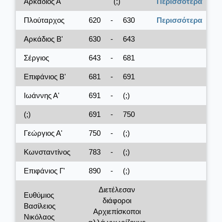
Αρκάδιος Α'
(;)
Περισσότερα
Πλούταρχος
620
-
630
Περισσότερα
Αρκάδιος Β'
630
-
643
Σέργιος
643
-
681
Επιφάνιος Β'
681
-
691
Ιωάννης Α'
691
-
(;)
(;)
691
-
750
Γεώργιος Α'
750
-
(;)
Κωνσταντίνος
783
-
(;)
Επιφάνιος Γ'
890
-
(;)
Διετέλεσαν
Ευθύμιος
διάφοροι
Βασίλειος
Αρχιεπίσκοποι
Νικόλαος