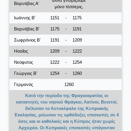
αλλά γνωρίζουμε
Βαρνάβας Α'
μόνο τέσσερις.
Ιωάννης Β'
1151
-
1175
Βαρνάβας Β'
1175
-
1191
Σωφρόνιος Β'
1191
-
1209
Ησαΐας
1209
-
1222
Νεόφυτος
1222
-
1254
Γεώργιος Β'
1254
-
1260
Γερμανός
1260
Κατά την περίοδο της Φραγκοκρατίας οι
κατακτητές του νησιού Φράγκοι, Λατίνοι, Βενετοί,
διέλυσαν το Αυτοκέφαλο της Κυπριακής
Εκκλησίας, μείωσαν τις ορθόδοξες επισκοπές σε 4
όσες και οι καθολικές και η Κύπρος ήταν χωρίς
Αρχιερέα. Οι Κυπριακές επισκοπές υπάγονταν