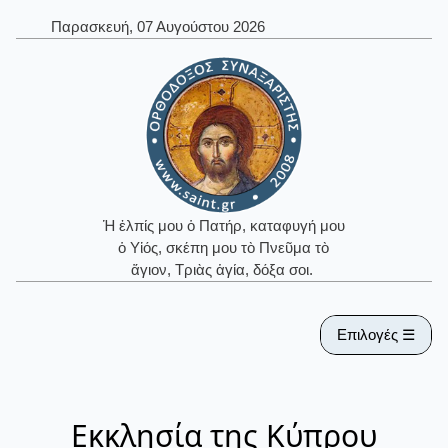
Παρασκευή, 07 Αυγούστου 2026
Ἡ ἐλπίς μου ὁ Πατήρ, καταφυγή μου
ὁ Υἱός, σκέπη μου τὸ Πνεῦμα τὸ
ἅγιον, Τριὰς ἁγία, δόξα σοι.
Επιλογές ☰
Εκκλησία της Κύπρου