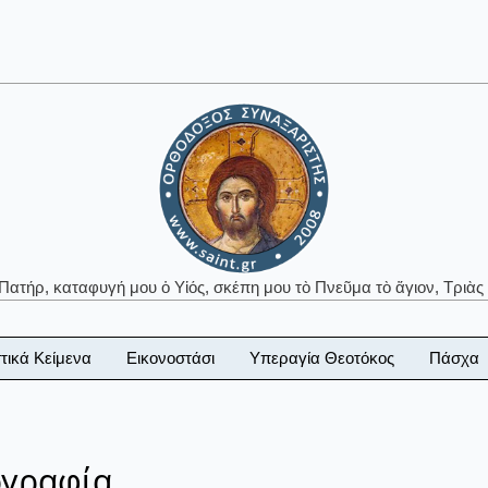
 Πατήρ, καταφυγή μου ὁ Υἱός, σκέπη μου τὸ Πνεῦμα τὸ ἅγιον, Τριὰς 
τικά Κείμενα
Εικονοστάσι
Υπεραγία Θεοτόκος
Πάσχα
ογραφία