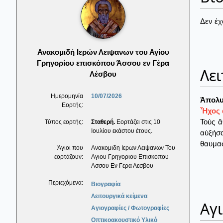
Δεν έχ
Ανακομιδή Ιερών Λειψανων του Αγίου
Γρηγορίου επισκόπου Άσσου εν Γέρα
Λει
Λέσβου
Ημερομηνία
10/07/2026
Ἀπολυ
Εορτής:
Ἦχος α
Τούς ἄ
Τύπος εορτής:
Σταθερή.
Εορτάζει στις 10
Ιουλίου εκάστου έτους.
αὐξήσ
θαυμασ
Άγιοι που
Ανακομιδη Ιερων Λειψανων Του
εορτάζουν:
Αγιου Γρηγοριου Επισκοπου
Ασσου Εν Γερα Λεσβου
Περιεχόμενα:
Βιογραφία
Λειτουργικά κείμενα
Αγ
Αγιογραφίες / Φωτογραφίες
Οπτικοακουστικό Υλικό