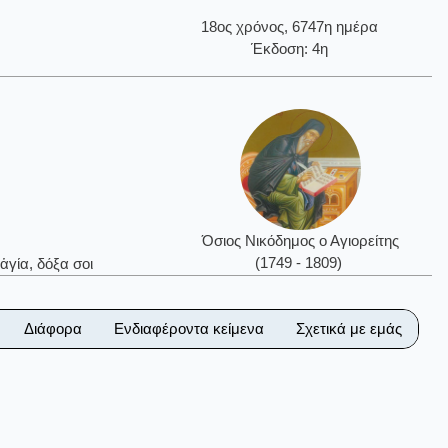
18ος χρόνος, 6747η ημέρα
Έκδοση: 4η
Όσιος Νικόδημος ο Αγιορείτης
(1749 - 1809)
ἁγία, δόξα σοι
Διάφορα
Ενδιαφέροντα κείμενα
Σχετικά με εμάς