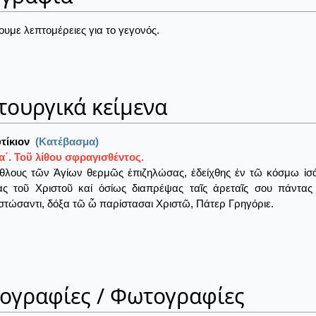
ουμε λεπτομέρειες για το γεγονός.
τουργικά κείμενα
τίκιον
(Κατέβασμα)
΄. Τοῦ λίθου σφραγισθέντος.
θλους τῶν Ἁγίων θερμῶς ἐπιζηλώσας, ἐδείχθης ἐν τῶ κόσμω ἰσάγ
ας τοῦ Χριστοῦ καί ὁσίως διαπρέψας ταῖς ἀρεταῖς σου πάντα
τώσαντι, δόξα τῶ ὧ παρίστασαι Χριστῶ, Πάτερ Γρηγόριε.
ιογραφίες / Φωτογραφίες