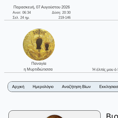
Παρασκευή, 07 Αυγούστου 2026
Ανατ: 06:34
Δύση: 20:30
Σελ. 24 ημ.
219-146
Παναγία
η Μυρτιδιώτισσα
Ἡ ἐλπίς μου ὁ
Αρχική
Ημερολόγιο
Αναζήτηση Βίων
Εκκλησιασ
Βι