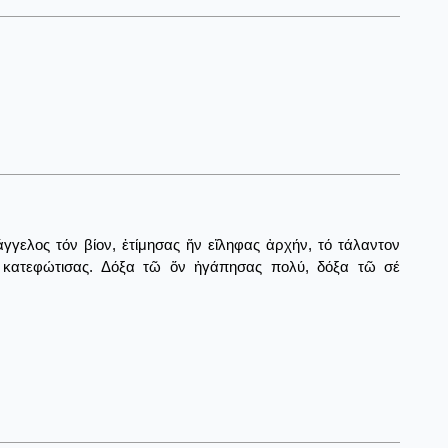
γελος τόν βίον, ἐτίμησας ἥν εἴληφας ἀρχήν, τό τάλαντον
ς κατεφώτισας. Δόξα τῶ ὅν ἠγάπησας πολύ, δόξα τῶ σέ