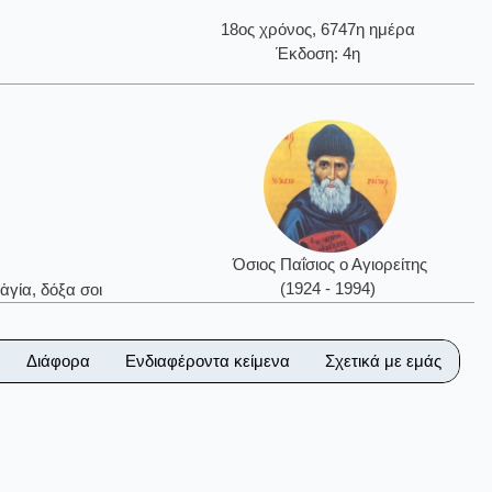
18ος χρόνος, 6747η ημέρα
Έκδοση: 4η
Όσιος Παΐσιος ο Αγιορείτης
(1924 - 1994)
ἁγία, δόξα σοι
Διάφορα
Ενδιαφέροντα κείμενα
Σχετικά με εμάς