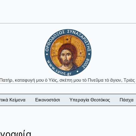
 Πατήρ, καταφυγή μου ὁ Υἱός, σκέπη μου τὸ Πνεῦμα τὸ ἅγιον, Τριὰς 
τικά Κείμενα
Εικονοστάσι
Υπεραγία Θεοτόκος
Πάσχα
ογραφία