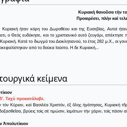
Κυριακὴ θανοῦσα τὴν το
Προαιρέσει, πλὴν καὶ τελε
 Κυριακή ήταν κόρη του Δωροθέου και της Ευσεβίας. Αυτοί ήτα
τι, ο Θεός ευδόκησε, και το χριστιανικό αυτό ζευγάρι, απέκτησε π
Κυριακή. Κατά το διωγμό του Διοκλητιανού, το έτος 282 μ.Χ., οι γ
οκεφαλίστηκαν από το δούκα Ιούστο. Η δε Κυριακή...
τουργικά κείμενα
τίκιον
δ’. Ταχὺ προκατάλαβε.
 τὸν Κύριον, καὶ Βασιλέα Χριστόν, ἐξ ὅλης ἠγάπησας, Κυριακὴ τ
δοξασθεῖσα, βρύεις τοὶς σὲ τιμώσιν, ἰαμάτων τὴν χάριν, τοὶς πάσιν
ν Ἀπολυτίκιον