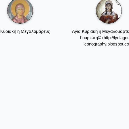
 Κυριακή η Μεγαλομάρτυς
Αγία Κυριακή η Μεγαλομάρτυς
Γουριώτη© (http://lydiagour
iconography.blogspot.c