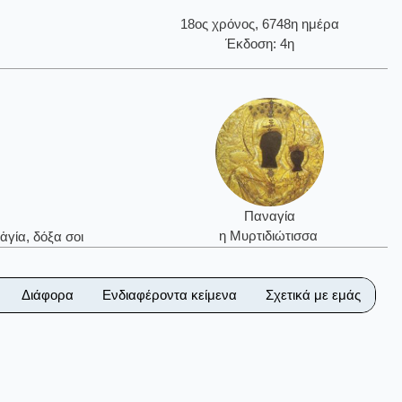
18ος χρόνος, 6748η ημέρα
Έκδοση: 4η
Παναγία
η Μυρτιδιώτισσα
ἁγία, δόξα σοι
Διάφορα
Ενδιαφέροντα κείμενα
Σχετικά με εμάς