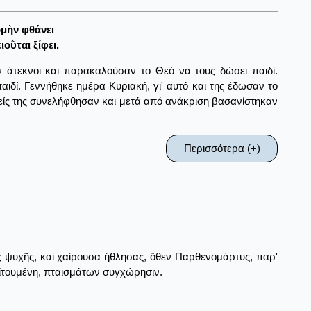
μὴν φθάνει
ιοῦται ξίφει.
ν άτεκνοι και παρακαλούσαν το Θεό να τους δώσει παιδί.
αιδί. Γεννήθηκε ημέρα Κυριακή, γι' αυτό και της έδωσαν το
ονείς της συνελήφθησαν και μετά από ανάκριση βασανίστηκαν
Περισσότερα (+)
ῆς ψυχῆς, καὶ χαίρουσα ἤθλησας, ὅθεν Παρθενομάρτυς, παρ'
 αἰτουμένη, πταισμάτων συγχώρησιν.