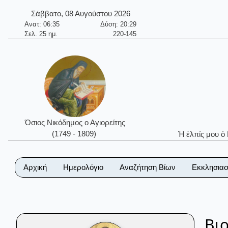
Σάββατο, 08 Αυγούστου 2026
Ανατ: 06:35
Δύση: 20:29
Σελ. 25 ημ.
220-145
Όσιος Νικόδημος ο Αγιορείτης
(1749 - 1809)
Ἡ ἐλπίς μου ὁ
Αρχική
Ημερολόγιο
Αναζήτηση Βίων
Εκκλησιασ
Βι