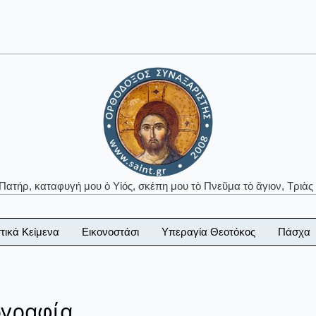
 Πατήρ, καταφυγή μου ὁ Υἱός, σκέπη μου τὸ Πνεῦμα τὸ ἅγιον, Τριὰς 
τικά Κείμενα
Εικονοστάσι
Υπεραγία Θεοτόκος
Πάσχα
ογραφία