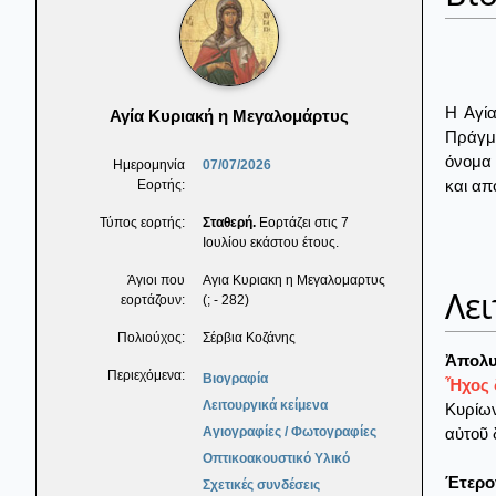
Η Αγία
Αγία Κυριακή η Μεγαλομάρτυς
Πράγμα
όνομα 
Ημερομηνία
07/07/2026
και απ
Εορτής:
Τύπος εορτής:
Σταθερή.
Εορτάζει στις 7
Ιουλίου εκάστου έτους.
Άγιοι που
Αγια Κυριακη η Μεγαλομαρτυς
Λει
εορτάζουν:
(; - 282)
Πολιούχος:
Σέρβια Κοζάνης
Ἀπολυ
Περιεχόμενα:
Βιογραφία
Ἦχος 
Λειτουργικά κείμενα
Κυρίων
αὐτοῦ 
Αγιογραφίες / Φωτογραφίες
Οπτικοακουστικό Υλικό
Έτερο
Σχετικές συνδέσεις