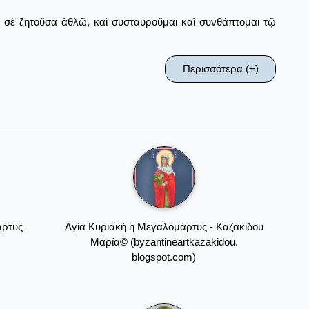
 σὲ ζητοῦσα ἀθλῶ, καὶ συσταυροῦμαι καὶ συνθάπτομαι τῷ
Περισσότερα (+)
άρτυς
Αγία Κυριακή η Μεγαλομάρτυς - Καζακίδου
Μαρία© (byzantineartkazakidou.
blogspot.com)