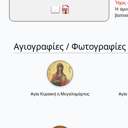
Ἦχος δ
Ἡ ἀμνά
βαπτισ
Αγιογραφίες / Φωτογραφίες
Αγία Κυριακή η Μεγαλομάρτυς
Αγία