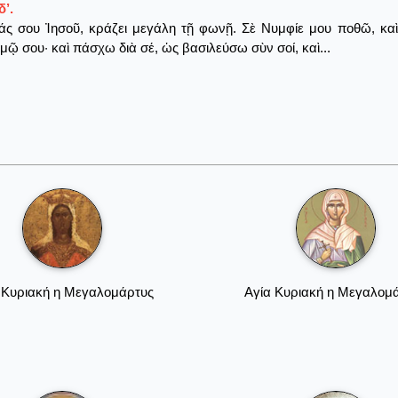
’.
ς σου Ἰησοῦ, κράζει μεγάλη τῇ φωνῇ. Σὲ Νυμφίε μου ποθῶ, καὶ
μῷ σου· καὶ πάσχω διὰ σέ, ὡς βασιλεύσω σὺν σοί, καὶ...
 Κυριακή η Μεγαλομάρτυς
Αγία Κυριακή η Μεγαλομ