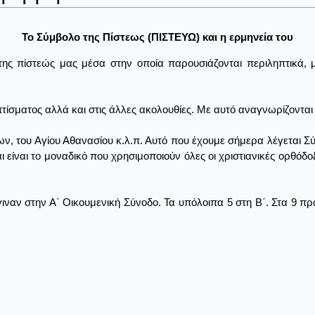
Το Σύμβολο της Πίστεως (ΠΙΣΤΕΥΩ) και η ερμηνεία του
της πίστεώς μας μέσα στην οποία παρουσιάζονται περιληπτικά, 
τίσματος αλλά και στις άλλες ακολουθίες. Με αυτό αναγνωρίζονται 
 του Αγίου Αθανασίου κ.λ.π. Αυτό που έχουμε σήμερα λέγεται Σύμ
αι είναι το μοναδικό που χρησιμοποιούν όλες οι χριστιανικές ορθόδ
γιναν στην Α΄ Οικουμενική Σύνοδο. Τα υπόλοιπα 5 στη Β΄. Στα 9 π