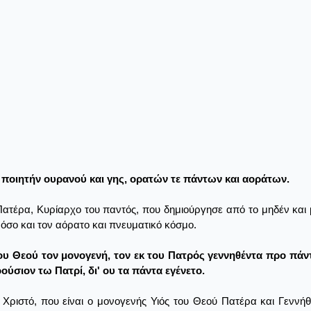
, ποιητήν ουρανού και γης, ορατών τε πάντων και αοράτων.
Πατέρα, Κυρίαρχο του παντός, που δημιούργησε από το μηδέν και 
 όσο και τον αόρατο και πνευματικό κόσμο.
ν του Θεού τον μονογενή, τον εκ του Πατρός γεννηθέντα προ 
ούσιον τω Πατρί, δι' ου τα πάντα εγένετο.
Χριστό, που είναι ο μονογενής Υιός του Θεού Πατέρα και Γεννή