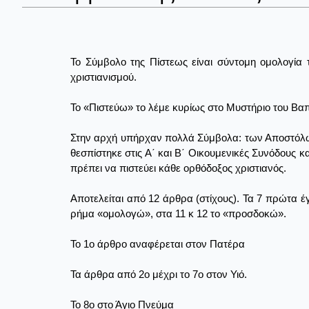
Το Σύμβολο της Πίστεως είναι σύντομη ομολογία 
χριστιανισμού.
Το «Πιστεύω» το λέμε κυρίως στο Μυστήριο του Βαπ
Στην αρχή υπήρχαν πολλά Σύμβολα: των Αποστόλων,
θεσπίστηκε στις Α΄ και Β΄ Οικουμενικές Συνόδους κ
πρέπει να πιστεύει κάθε ορθόδοξος χριστιανός.
Αποτελείται από 12 άρθρα (στίχους). Τα 7 πρώτα έ
ρήμα «ομολογώ», στα 11 κ 12 το «προσδοκώ».
Το 1ο άρθρο αναφέρεται στον Πατέρα
Τα άρθρα από 2ο μέχρι το 7ο στον Υιό.
Το 8ο στο Άγιο Πνεύμα