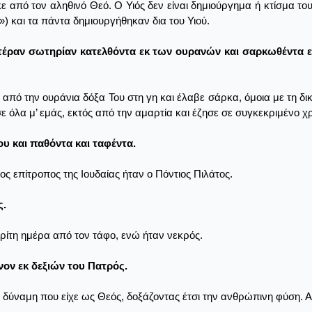
ε από τον αληθινό Θεό. Ο Υιός δεν είναι δημιούργημα ή κτίσμα του
ς») και τα πάντα δημιουργήθηκαν δια του Υιού.
μετέραν σωτηρίαν κατελθόντα εκ των ουρανών και σαρκωθέντα ε
ε από την ουράνια δόξα Του στη γη και έλαβε σάρκα, όμοια με τη δ
 όλα μ’ εμάς, εκτός από την αμαρτία και έζησε σε συγκεκριμένο χ
υ και παθόντα και ταφέντα.
ς επίτροπος της Ιουδαίας ήταν ο Πόντιος Πιλάτος.
ς.
ρίτη ημέρα από τον τάφο, ενώ ήταν νεκρός.
νον εκ δεξιών του Πατρός.
δύναμη που είχε ως Θεός, δοξάζοντας έτσι την ανθρώπινη φύση. Αν