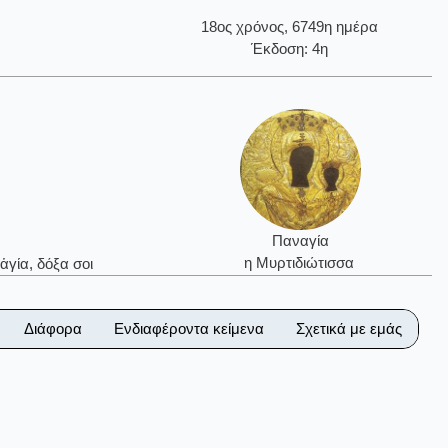
18ος χρόνος, 6749η ημέρα
Έκδοση: 4η
Παναγία
η Μυρτιδιώτισσα
ἁγία, δόξα σοι
Διάφορα
Ενδιαφέροντα κείμενα
Σχετικά με εμάς