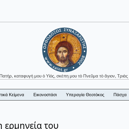
 Πατήρ, καταφυγή μου ὁ Υἱός, σκέπη μου τὸ Πνεῦμα τὸ ἅγιον, Τριὰς 
τικά Κείμενα
Εικονοστάσι
Υπεραγία Θεοτόκος
Πάσχα
η ερμηνεία του