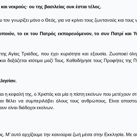
και νεκρούς· ου της βασιλείας ουκ έσται τέλος.
 τον γνωρίζει μόνο ο Θεός, για να κρίνει τους ζωντανούς και τους ν
 ζωοποιόν, το εκ του Πατρός εκπορευόμενον, το συν Πατρί και
ης Αγίας Τριάδος, που έχει κυριότητα και εξουσία. Ζωοποιεί όλη
 και δοξάζεται ισότιμα μαζί Τους. Καθοδήγησε τους Προφήτες της 
κλησίαν.
ίναι η κεφαλή της, ο Χριστός και μία η πίστη εκείνων που μετέχουν σ
και θέλει να συμπεριλάβει όλους τους ανθρώπους. Είναι αποστο
υν είναι διάδοχοι εκείνων.
ς. Μ’ αυτό αρχίζουμε την καινούρια ζωή μέσα στην Εκκλησία. Με 