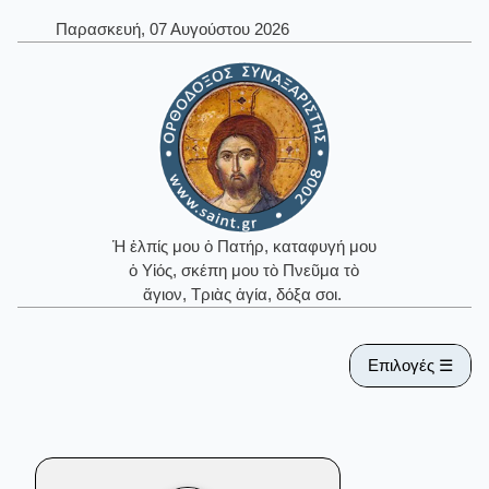
Παρασκευή, 07 Αυγούστου 2026
Ἡ ἐλπίς μου ὁ Πατήρ, καταφυγή μου
ὁ Υἱός, σκέπη μου τὸ Πνεῦμα τὸ
ἅγιον, Τριὰς ἁγία, δόξα σοι.
Επιλογές ☰