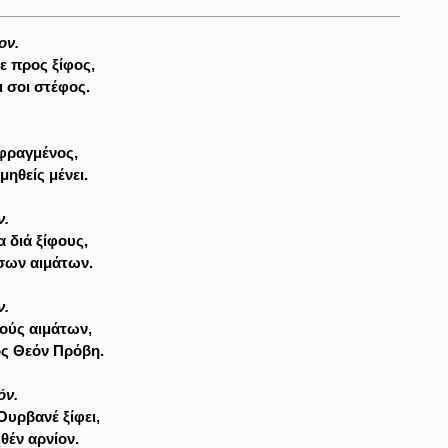
ον.
 προς ξίφος,
ι σοι στέφος.
.
εφραγμένος,
μηθείς μένει.
ν.
 διά ξίφους,
σων αιμάτων.
ν.
ούς αιμάτων,
ος Θεόν Πρόβη.
όν.
υρβανέ ξίφει,
θέν αρνίον.