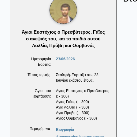
Άγιοι Ευστόχιος ο Πρεσβύτερος, Γάϊος
ο ανεψιός του, και τα παιδιά αυτού
Λολλία, Πρόβη και Ουρβανός
Ημερομηνία
23/06/2026
Εορτής:
Τύπος εορτής:
Σταθερή.
Εορτάζει στις 23
Ιουνίου εκάστου έτους.
Άγιοι που
Αγιος Ευστοχιος ο Πρεσβυτερος
εορτάζουν:
(; - 300)
Αγιος Γαϊος (; - 300)
Αγια Λολλια (; - 300)
Αγια Προβη (; - 300)
Αγιος Ουρβανος (; - 300)
Περιεχόμενα:
Βιογραφία