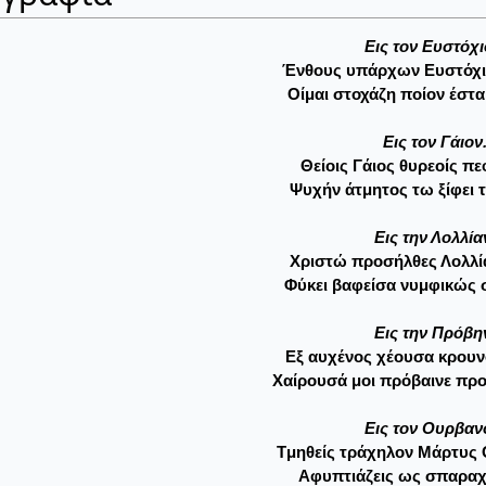
Eις τον Eυστόχι
Ένθους υπάρχων Eυστόχιε
Oίμαι στοχάζη ποίον έστα
Eις τον Γάιον
Θείοις Γάιος θυρεοίς π
Ψυχήν άτμητος τω ξίφει τ
Eις την Λολλία
Xριστώ προσήλθες Λολλία
Φύκει βαφείσα νυμφικώς 
Eις την Πρόβη
Eξ αυχένος χέουσα κρουν
Xαίρουσά μοι πρόβαινε πρ
Eις τον Oυρβαν
Tμηθείς τράχηλον Mάρτυς O
Aφυπτιάζεις ως σπαραχ