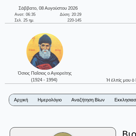
Σάββατο, 08 Αυγούστου 2026
Ανατ: 06:35
Δύση: 20:29
Σελ. 25 ημ.
220-145
Όσιος Παΐσιος ο Αγιορείτης
(1924 - 1994)
Ἡ ἐλπίς μου ὁ
Αρχική
Ημερολόγιο
Αναζήτηση Βίων
Εκκλησιασ
Βι