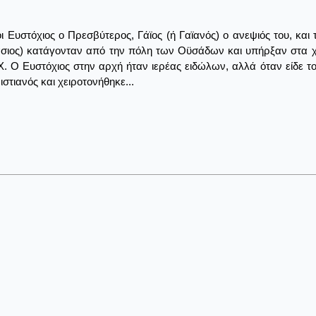
οι Ευστόχιος ο Πρεσβύτερος, Γάϊος (ή Γαϊανός) ο ανεψιός του, κα
ιος) κατάγονταν από την πόλη των Οϋσάδων και υπήρξαν στα χρ
Χ. Ο Ευστόχιος στην αρχή ήταν ιερέας ειδώλων, αλλά όταν είδε 
στιανός και χειροτονήθηκε...