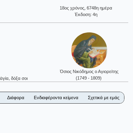
18ος χρόνος, 6748η ημέρα
Έκδοση: 4η
Όσιος Νικόδημος ο Αγιορείτης
(1749 - 1809)
ἁγία, δόξα σοι
Διάφορα
Ενδιαφέροντα κείμενα
Σχετικά με εμάς