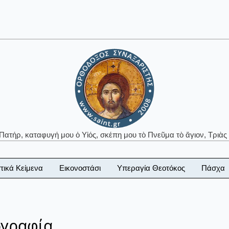
 Πατήρ, καταφυγή μου ὁ Υἱός, σκέπη μου τὸ Πνεῦμα τὸ ἅγιον, Τριὰς 
τικά Κείμενα
Εικονοστάσι
Υπεραγία Θεοτόκος
Πάσχα
ογραφία