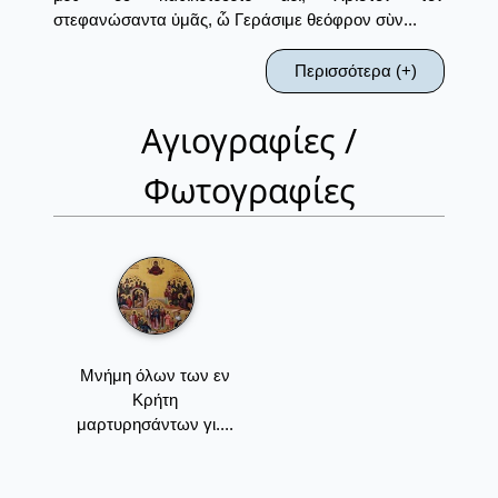
στεφανώσαντα ὑμᾶς, ὦ Γεράσιμε θεόφρον σὺν...
Περισσότερα (+)
Αγιογραφίες /
Φωτογραφίες
Μνήμη όλων των εν
Κρήτη
μαρτυρησάντων γι....