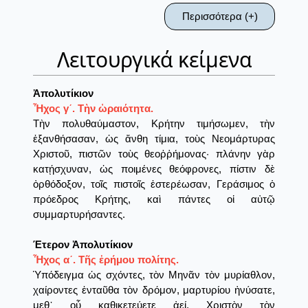
Περισσότερα (+)
Λειτουργικά κείμενα
Ἀπολυτίκιον
Ἦχος γ´. Τὴν ὡραιότητα.
Τὴν πολυθαύμαστον, Κρήτην τιμήσωμεν, τὴν
ἐξανθήσασαν, ὡς ἄνθη τίμια, τοὺς Νεομάρτυρας
Χριστοῦ, πιστῶν τοὺς θεοῤῥήμονας· πλάνην γὰρ
κατῄσχυναν, ὡς ποιμένες θεόφρονες, πίστιν δὲ
ὀρθόδοξον, τοῖς πιστοῖς ἐστερέωσαν, Γεράσιμος ὁ
πρόεδρος Κρήτης, καὶ πάντες οἱ αὐτῷ
συμμαρτυρήσαντες.
Έτερον Ἀπολυτίκιον
Ἦχος α´. Τῆς ἐρήμου πολίτης.
Ὑπόδειγμα ὡς σχόντες, τὸν Μηνᾶν τὸν μυρίαθλον,
χαίροντες ἐνταῦθα τὸν δρόμον, μαρτυρίου ἠνύσατε,
μεθ᾿ οὗ καθικετεύετε ἀεί, Χριστὸν τὸν