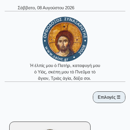
Σάββατο, 08 Αυγούστου 2026
Ἡ ἐλπίς μου ὁ Πατήρ, καταφυγή μου
ὁ Υἱός, σκέπη μου τὸ Πνεῦμα τὸ
ἅγιον, Τριὰς ἁγία, δόξα σοι.
Επιλογές ☰