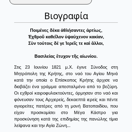
Βιογραφία
Ποιμένες δέκα ἀθλήσαντες ἀρτίως,
Ἐχθροῦ καθεῖλον ὑψαύχενον κακίαν,
Σὺν τούτοις δέ γε Ἱερεῖς τε καὶ ἄλλοι,
Βασιλείας ἔτυχον τῆς αἰωνίου.
Στις 23 Ιουνίου 1821 μ.Χ. έγινε Σύνοδος στη
Μητρόπολη της Κρήτης, στο ναό του Αγίου Μηνά
κατά την οποία ο Επίσκοπος Κρήτης άρχισε να
διαβάζει ένα γράμμα απεσταλμένο από το βεζύρη.
Οι εχθροί καιροφυλακτούντες, όρμησαν στο ναό και
φόνευσαν τους Αρχιερείς, δεκαεπτά ιερείς και πέντε
αγιορείτες πατέρες από τη μονή Βατοπαιδίου, που
είχαν προσκομίσει στο Μέγα Κάστρο για
προσκύνηση κατά της επιδημίας της πανώλης τίμια
λείψανα και την Αγία Ζώνη...