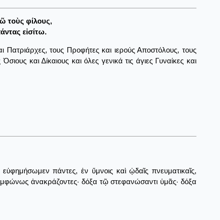
ῶ τοὺς φίλους,
πάντας εἰσίτω.
ι Πατριάρχες, τους Προφήτες και ιερούς Αποστόλους, τους
σιους και Δίκαιους και όλες γενικά τις άγιες Γυναίκες και
εὐφημήσωμεν πάντες, ἐν ὕμνοις καὶ ᾠδαῖς πνευματικαῖς,
συμφώνως ἀνακράζοντες· δόξα τῷ στεφανώσαντι ὑμᾶς· δόξα