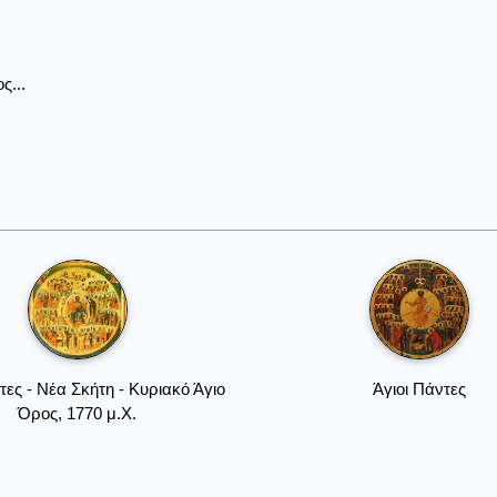
ς...
τες - Nέα Σκήτη - Kυριακό Άγιο
Άγιοι Πάντες
Όρος, 1770 μ.Χ.