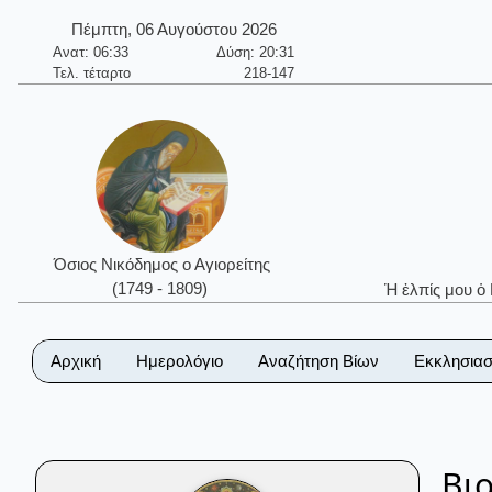
Πέμπτη, 06 Αυγούστου 2026
Ανατ: 06:33
Δύση: 20:31
Τελ. τέταρτο
218-147
Όσιος Νικόδημος ο Αγιορείτης
(1749 - 1809)
Ἡ ἐλπίς μου ὁ
Αρχική
Ημερολόγιο
Αναζήτηση Βίων
Εκκλησιασ
Βι