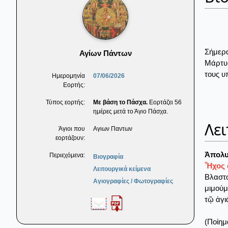
Σήμερα
Αγίων Πάντων
Μάρτυρ
τους υ
Ημερομηνία
07/06/2026
Εορτής:
Τύπος εορτής:
Με βάση το Πάσχα.
Εορτάζει 56
ημέρες μετά το Άγιο Πάσχα.
Λει
Άγιοι που
Αγιων Παντων
εορτάζουν:
Ἀπολυ
Περιεχόμενα:
Βιογραφία
Ἦχος α
Λειτουργικά κείμενα
Βλαστο
Αγιογραφίες / Φωτογραφίες
μιμούμ
τῷ ἁγι
(Ποίημ