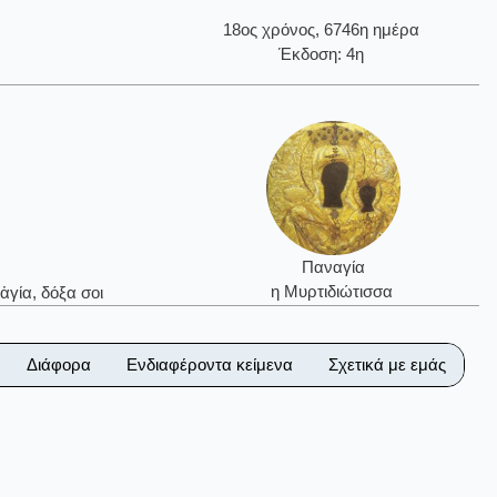
18ος χρόνος, 6746η ημέρα
Έκδοση: 4η
Παναγία
η Μυρτιδιώτισσα
ἁγία, δόξα σοι
Διάφορα
Ενδιαφέροντα κείμενα
Σχετικά με εμάς