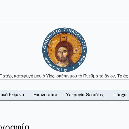
 Πατήρ, καταφυγή μου ὁ Υἱός, σκέπη μου τὸ Πνεῦμα τὸ ἅγιον, Τριὰς 
τικά Κείμενα
Εικονοστάσι
Υπεραγία Θεοτόκος
Πάσχα
ογραφία