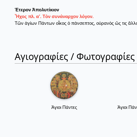
Έτερον Ἀπολυτίκιον
Ἦχος πλ. α’. Τὸν συνάναρχον λόγον.
Τῶν ἁγίων Πάντων οἶκος ὁ πάνσεπτος, οὐρανὸς ὥς τις ἄλλο
Αγιογραφίες / Φωτογραφίες
Άγιοι Πάντες
Άγιοι Πάν