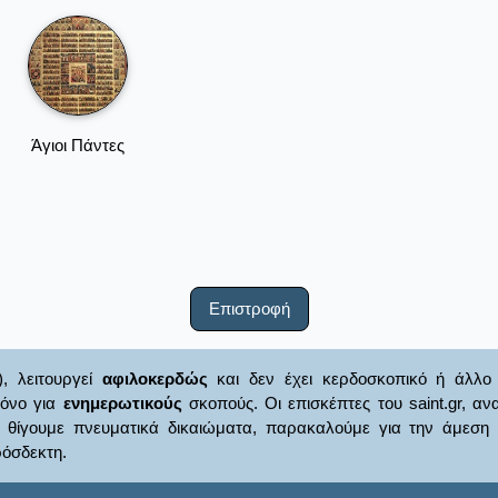
Άγιοι Πάντες
Επιστροφή
), λειτουργεί
αφιλοκερδώς
και δεν έχει κερδοσκοπικό ή άλλο 
μόνο για
ενημερωτικούς
σκοπούς. Οι επισκέπτες του saint.gr, α
γουμε πνευματικά δικαιώματα, παρακαλούμε για την άμεση ενημ
όσδεκτη.