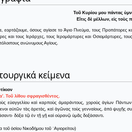
Τοῦ Κυρίου μου πάντας ὑμν
Εἴτις δὲ μέλλων, εἰς τοὺς 
, εορτάζουμε, όσους αγίασε το Άγιο Πνεύμα, τους Προπάτορες κα
ες και τους Ιεράρχες, τους Ιερομάρτυρες και Οσιομάρτυρες, τους Ό
πόλοιπους ανώνυμους Αγίους.
τουργικά κείμενα
τίκιον
’. Τοῦ λίθου σφραγισθέντος.
ὺς εὐαγγελίου καὶ καρποὺς ἀμαράντους, χοροὺς ἁγίων Πάντων 
ενοι αὐτῶν τὰς ἀρετάς, καὶ ἀγῶνας τοὺς γενναίους, ἀπὸ ψυχῆς 
άσαντι· δόξα τῷ ἐν τῇ γῇ καὶ οὐρανῷ ὑμᾶς δοξάσαντι.
α τοῦ ὁσίου Νικοδήμου τοῦ ῾Αγιορείτου)