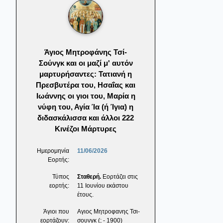
Άγιος Μητροφάνης Τσί-
Σούνγκ και οι μαζί μ' αυτόν
μαρτυρήσαντες: Τατιανή η
Πρεσβυτέρα του, Ησαΐας και
Ιωάννης οι γιοι του, Μαρία η
νύφη του, Αγία Ία (ή Ίγια) η
διδασκάλισσα και άλλοι 222
Κινέζοι Μάρτυρες
Ημερομηνία
11/06/2026
Εορτής:
Τύπος
Σταθερή.
Εορτάζει στις
εορτής:
11 Ιουνίου εκάστου
έτους.
Άγιοι που
Αγιος Μητροφανης Τσι-
εορτάζουν:
σουνγκ (; - 1900)