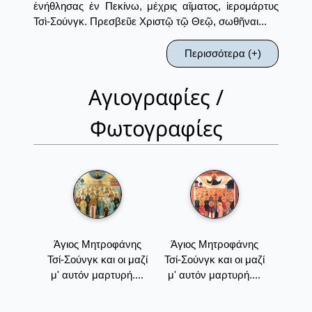
ἐνήθλησας ἐν Πεκίνω, μέχρις αἵματος, ἱερομάρτυς
Τσὶ-Σούνγκ. Πρεσβεῦε Χριστῷ τῷ Θεῷ, σωθῆναι...
Περισσότερα (+)
Αγιογραφίες /
Φωτογραφίες
Άγιος Μητροφάνης
Άγιος Μητροφάνης
Τσί-Σούνγκ και οι μαζί
Τσί-Σούνγκ και οι μαζί
μ' αυτόν μαρτυρή....
μ' αυτόν μαρτυρή....