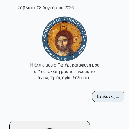
Σάββατο, 08 Αυγούστου 2026
Ἡ ἐλπίς μου ὁ Πατήρ, καταφυγή μου
ὁ Υἱός, σκέπη μου τὸ Πνεῦμα τὸ
ἅγιον, Τριὰς ἁγία, δόξα σοι.
Επιλογές ☰