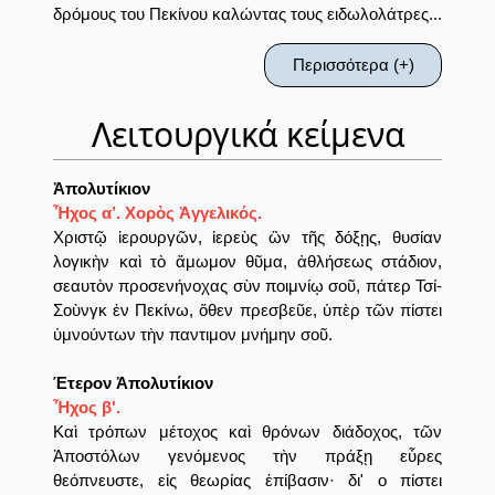
δρόμους του Πεκίνου καλώντας τους ειδωλολάτρες...
Περισσότερα (+)
Λειτουργικά κείμενα
Ἀπολυτίκιον
Ἦχος α’. Χορὸς Ἀγγελικός.
Χριστῷ ἱερουργῶν, ἱερεὺς ὢν τῆς δόξῃς, θυσίαν
λογικὴν καὶ τὸ ἄμωμον θῦμα, ἀθλήσεως στάδιον,
σεαυτὸν προσενήνοχας σὺν ποιμνίῳ σοῦ, πάτερ Τσί-
Σοὺνγκ ἐν Πεκίνω, ὅθεν πρεσβεῦε, ὑπὲρ τῶν πίστει
ὑμνούντων τὴν παντιμον μνήμην σοῦ.
Έτερον Ἀπολυτίκιον
Ἦχος β'.
Καὶ τρόπων μέτοχος καὶ θρόνων διάδοχος, τῶν
Ἀποστόλων γενόμενος τὴν πράξῃ εὗρες
θεόπνευστε, εἰς θεωρίας ἐπίβασιν· δι' ο πίστει