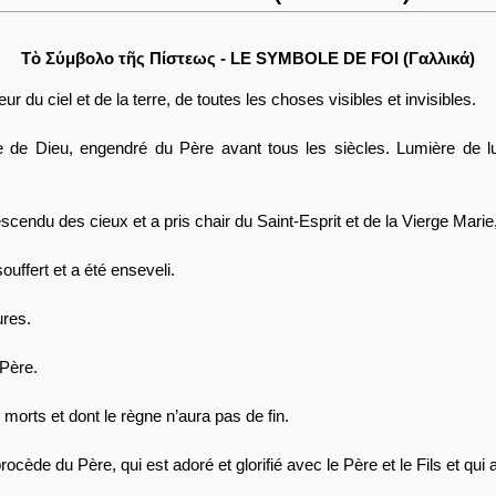
Τὸ Σύμβολο τῆς Πίστεως - LE SYMBOLE DE FOI (Γαλλικά)
r du ciel et de la terre, de toutes les choses visibles et invisibles.
e de Dieu, engendré du Père avant tous les siècles. Lumière de l
cendu des cieux et a pris chair du Saint-Esprit et de la Vierge Marie,
ouffert et a été enseveli.
ures.
 Père.
s morts et dont le règne n’aura pas de fin.
procède du Père, qui est adoré et glorifié avec le Père et le Fils et qui