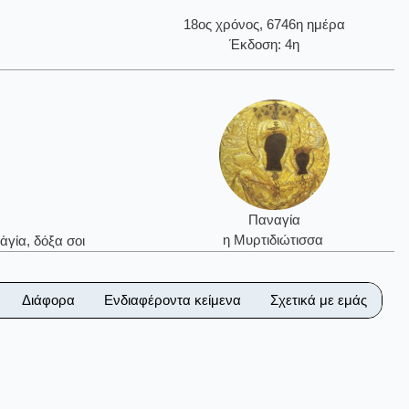
18ος χρόνος, 6746η ημέρα
Έκδοση: 4η
Παναγία
η Μυρτιδιώτισσα
ἁγία, δόξα σοι
Διάφορα
Ενδιαφέροντα κείμενα
Σχετικά με εμάς