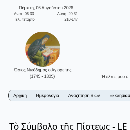
Πέμπτη, 06 Αυγούστου 2026
Ανατ: 06:33
Δύση: 20:31
Τελ. τέταρτο
218-147
Όσιος Νικόδημος ο Αγιορείτης
(1749 - 1809)
Ἡ ἐλπίς μου ὁ
Αρχική
Ημερολόγιο
Αναζήτηση Βίων
Εκκλησιασ
Τὸ Σύμβολο τῆς Πίστεως - LE