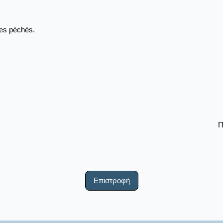
des péchés.
Π
Επιστροφή