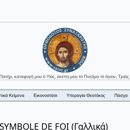
 Πατήρ, καταφυγή μου ὁ Υἱός, σκέπη μου τὸ Πνεῦμα τὸ ἅγιον, Τριὰς 
τικά Κείμενα
Εικονοστάσι
Υπεραγία Θεοτόκος
Πάσχα
 SYMBOLE DE FOI (Γαλλικά)