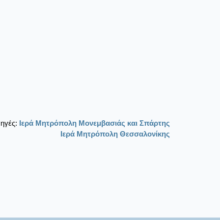
ηγές:
Ιερά Μητρόπολη Μονεμβασιάς και Σπάρτης
Ιερά Μητρόπολη Θεσσαλονίκης