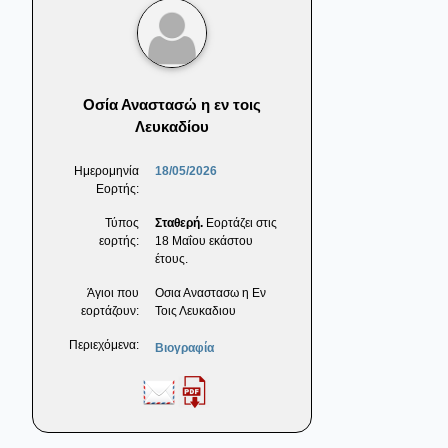
Οσία Αναστασώ η εν τοις
Λευκαδίου
Ημερομηνία
18/05/2026
Εορτής:
Τύπος
Σταθερή.
Εορτάζει στις
εορτής:
18 Μαΐου εκάστου
έτους.
Άγιοι που
Οσια Αναστασω η Εν
εορτάζουν:
Τοις Λευκαδιου
Περιεχόμενα:
Βιογραφία