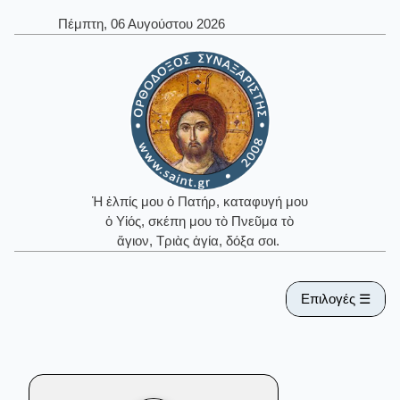
Πέμπτη, 06 Αυγούστου 2026
Ἡ ἐλπίς μου ὁ Πατήρ, καταφυγή μου
ὁ Υἱός, σκέπη μου τὸ Πνεῦμα τὸ
ἅγιον, Τριὰς ἁγία, δόξα σοι.
Επιλογές ☰